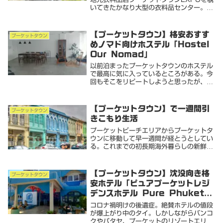
いてきたかなり大型の衣料品センター。店
内は冷房完備。見た目地元の人が普段気軽
に身につけるであろう服やサンダル、カバ
ンなどがずらりと並ぶ。コピー商品などは
【プーケットタウン】格安おすす
プーケットタウン
ほとんどあ...
めノマド向けホステル「Hostel
Our Nomad」
以前泊まったプーケットタウンのホステル
で最高に気に入っているところがある。今
回もそこをリピートしようと思ったが、あ
いにく満室が続いて予約ができなかった。
ハイシーズンだし仕方ない。今回プーケッ
トタウンに到着して空港で一泊後、利用し
【プーケットタウン】で一週間引
プーケットタウン
たホステルも...
きこもり生活
プーケットビーチエリアからプーケットタ
ウンに移動して早一週間が経とうとしてい
る。これまでの初長期海外暮らしの新鮮さ
も徐々に失われつつあり、ブログタイトル
通りクオリティーの高いまさに沈没生活と
なった。一週間何をして過ごしていたのか
【プーケットタウン】沈没向き格
プーケットタウン
答えは、何も...
安ホテル「ピュアプーケットレジ
デンスホテル Pure Phuket
Residence Hotel」周辺食堂
コロナ禍明けの後遺症。絶賛ホテルの値段
も充実
が爆上がり中のタイ。しかしながらバンコ
クやパタヤ、プーケットのリゾートエリア