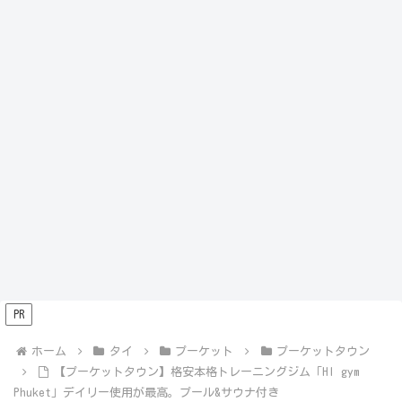
PR
ホーム
タイ
プーケット
プーケットタウン
【プーケットタウン】格安本格トレーニングジム「HI gym
Phuket」デイリー使用が最高。プール&サウナ付き