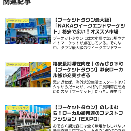
関連記事
【プーケットタウン最大級】
プーケットタウン
「NAKAウイークエンドマーケッ
ト」格安で広い！オススメ市場
プーケットタウンには大小様々な市場やナ
イトマーケットが点在している。そんな
中、タウン最大級のウイークエンドマーケ
ットへ行ってきました。想像の倍以上の敷
地面積と出店数。衣類から雑貨などから
様々な屋台がずらりと並ぶ。思いの外楽し
格安長期滞在向き！のんびり下町
プーケットタウン
める施設となって...
【プーケットタウン】激安ローカ
ル飯が充実すぎる
思い返せば、海外沈没生活のスタートはパ
タヤからだったが、本格的に長期滞在を始
めたのが「プーケット」だった。理由はサ
ーフィンができるとか有名なビーチリゾー
トランキングで常に上位だとか大した理由
はなかったんだけど、多分深層にこれがあ
【プーケットタウン】のしまむ
プーケットタウン
ったんだと思...
ら！ローカル御用達のファストフ
ァッション「EXPO」
おそらく観光客には全く無用かもしれない
地元衣料品店プーケットタウンEXPOを覗