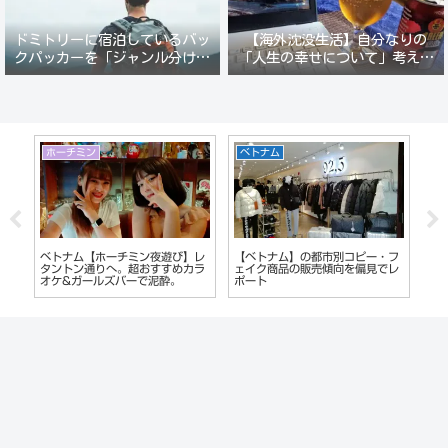
ドミトリーに宿泊しているバッ
【海外沈没生活】自分なりの
クパッカーを「ジャンル分けし
「人生の幸せについて」考えて
て人間観察」が楽しい。
みる。
ホーチミン
ベトナム
香
 出
ベトナム【ホーチミン夜遊び】レ
【ベトナム】の都市別コピー・フ
2
ど
タントン通りへ。超おすすめカラ
ェイク商品の販売傾向を偏見でレ
へ
フ
オケ&ガールズバーで泥酔。
ポート
し
ば