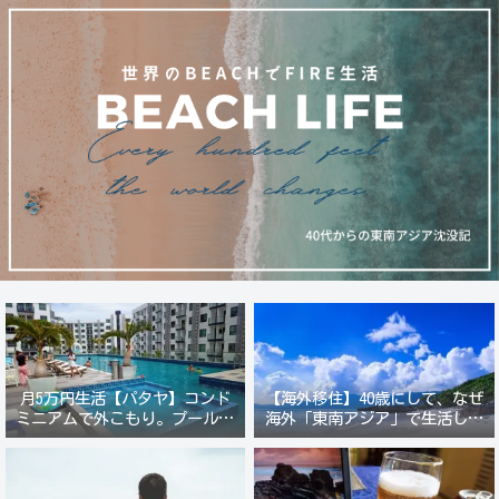
月5万円生活【パタヤ】コンド
【海外移住】40歳にして、なぜ
ミニアムで外こもり。プール付
海外「東南アジア」で生活しよ
き新築コンドでステーキ&ウオ
うと思ったのか？
ッカ三昧