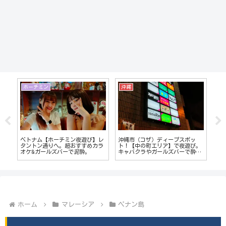
マニラ
ベトナム
ープスポッ
フィリピン【マニラ】2023年 出
【ベトナム】の都市別コピー・
】で夜遊び。
会い系カフェ「LA CAFE」はどう
ェイク商品の販売傾向を偏見で
ズバーで酔い
なっているのか？ロビンソンフー
ポート
ドコート経由でレポート
ホーム
マレーシア
ペナン島