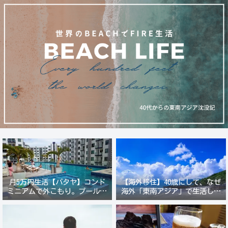
月5万円生活【パタヤ】コンド
【海外移住】40歳にして、なぜ
ミニアムで外こもり。プール付
海外「東南アジア」で生活しよ
き新築コンドでステーキ&ウオ
うと思ったのか？
ッカ三昧