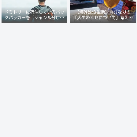
ドミトリーに宿泊しているバッ
【海外沈没生活】自分なりの
クパッカーを「ジャンル分けし
「人生の幸せについて」考えて
て人間観察」が楽しい。
みる。