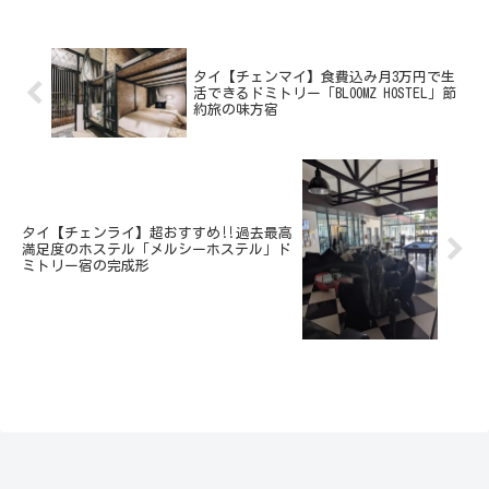
の惣菜（おかず）の充実っぷり。市場の中
央あたりに陣取...
タイ【チェンマイ】食費込み月3万円で生
活できるドミトリー「BLOOMZ HOSTEL」節
約旅の味方宿
タイ【チェンライ】超おすすめ‼過去最高
満足度のホステル「メルシーホステル」ド
ミトリー宿の完成形