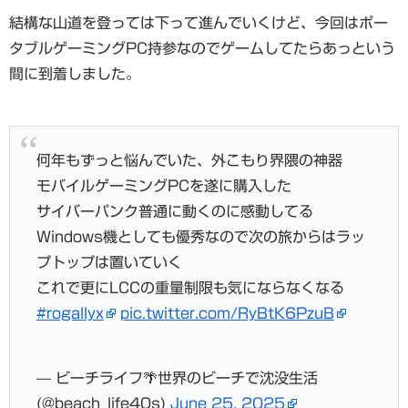
結構な山道を登っては下って進んでいくけど、今回はポー
タブルゲーミングPC持参なのでゲームしてたらあっという
間に到着しました。
何年もずっと悩んでいた、外こもり界隈の神器
モバイルゲーミングPCを遂に購入した
サイバーパンク普通に動くのに感動してる
Windows機としても優秀なので次の旅からはラッ
プトップは置いていく
これで更にLCCの重量制限も気にならなくなる
#rogallyx
pic.twitter.com/RyBtK6PzuB
— ビーチライフ🌴世界のビーチで沈没生活
(@beach_life40s)
June 25, 2025