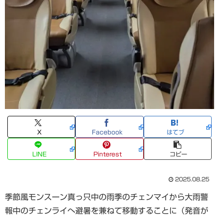
X
Facebook
はてブ
LINE
Pinterest
コピー
2025.08.25
季節風モンスーン真っ只中の雨季のチェンマイから大雨警
報中のチェンライへ避暑を兼ねて移動することに（発音が