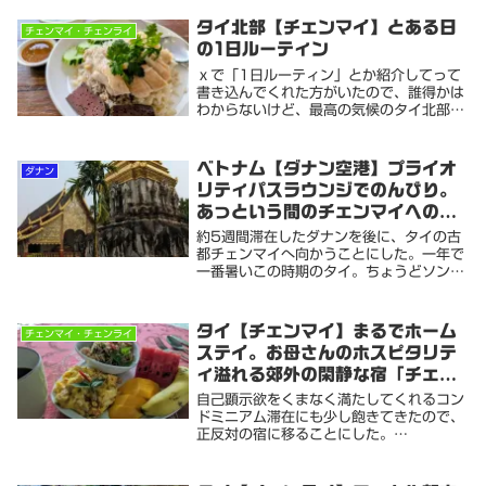
タイ北部【チェンマイ】とある日
チェンマイ・チェンライ
の1日ルーティン
ｘで「1日ルーティン」とか紹介してって
書き込んでくれた方がいたので、誰得かは
わからないけど、最高の気候のタイ北部で
のダラダラ沈没生活をご紹介してみますパ
タヤ版はこちら今回はキッチン無しの安宿
滞在バージョン今の季節(1月）チェンマイ
ベトナム【ダナン空港】プライオ
ダナン
の日の出は...
リティパスラウンジでのんびり。
あっという間のチェンマイへのフ
ライト
約5週間滞在したダナンを後に、タイの古
都チェンマイへ向かうことにした。一年で
一番暑いこの時期のタイ。ちょうどソンク
ラーン（水掛け祭り）と被る日程。チェン
マイへ向かう理由は単純に航空券が安かっ
たからってだけなんだけど…宿からグラブ
タイ【チェンマイ】まるでホーム
チェンマイ・チェンライ
バイクで30...
ステイ。お母さんのホスピタリテ
ィ溢れる郊外の閑静な宿「チェン
マイハウスフォードリーマー」
自己顕示欲をくまなく満たしてくれるコン
ドミニアム滞在にも少し飽きてきたので、
正反対の宿に移ることにした。
GoogleMapで探した旧市街からは少し離
れた川沿いの宿。民宿って言うかほとんど