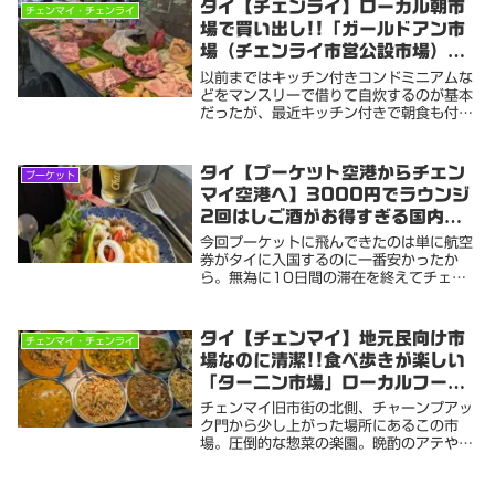
ホームステイみたいな味のある施設がとて
タイ【チェンライ】ローカル朝市
チェンマイ・チェンライ
も良かったのでご...
場で買い出し!!「ガールドアン市
場（チェンライ市営公設市場）」
色々安すぎて仕入れが楽しすぎる
以前まではキッチン付きコンドミニアムな
どをマンスリーで借りて自炊するのが基本
だったが、最近キッチン付きで朝食も付い
ているホステルの居心地とコスパにすっか
りハマって、年齢と共に上がってきた金銭
的生活水準を巻き戻しているいずれにせよ
タイ【プーケット空港からチェン
プーケット
どの街にどの...
マイ空港へ】3000円でラウンジ
2回はしご酒がお得すぎる国内
LCC移動
今回プーケットに飛んできたのは単に航空
券がタイに入国するのに一番安かったか
ら。無為に10日間の滞在を終えてチェン
マイへ移動する日になった。かなりの前乗
りなので友人とチェンマイで合流する予定
の前にチェンライに行ってみようと思って
タイ【チェンマイ】地元民向け市
チェンマイ・チェンライ
いる余談だけど...
場なのに清潔!!食べ歩きが楽しい
「ターニン市場」ローカルフード
コートも充実
チェンマイ旧市街の北側、チャーンプアッ
ク門から少し上がった場所にあるこの市
場。圧倒的な惣菜の楽園。晩酌のアテやラ
ンチ時の食べ歩きにおすすめの市場を紹介
しますまずここの市場の何が凄いって、そ