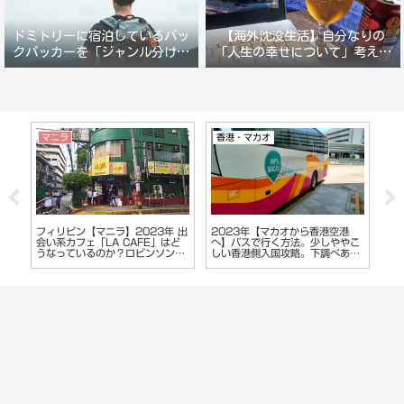
ドミトリーに宿泊しているバッ
【海外沈没生活】自分なりの
クパッカーを「ジャンル分けし
「人生の幸せについて」考えて
て人間観察」が楽しい。
みる。
・マカオ
ベトナム
マニラ
3年【マカオから香港空港
【ベトナム】の都市別コピー・フ
2023年フィリ
バスで行く方法。少しややこ
ェイク商品の販売傾向を偏見でレ
ラテ地区のKTV
香港側入国攻略。下調べあれ
ポート
のか？夜遊び偵察
単です