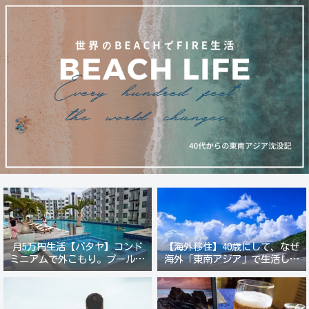
月5万円生活【パタヤ】コンド
【海外移住】40歳にして、なぜ
ミニアムで外こもり。プール付
海外「東南アジア」で生活しよ
き新築コンドでステーキ&ウオ
うと思ったのか？
ッカ三昧