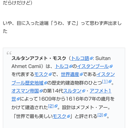
だらけだけど）
いや、目に入った途端「うわ、すご」って思わず声出まし
た
スルタンアフメト・モスク
（
トルコ語
: Sultan
Ahmet Camii）は、
トルコ
の
イスタンブール
を代表する
モスク
で、
世界遺産
である
イスタン
[1]
ブール歴史地域
の歴史的建造物群のひとつ
。
オスマン帝国
の第14代
スルタン
・
アフメト1
世
によって1609年から1616年の7年の歳月を
[2]
かけて建造された
。設計はメフメト・アー。
[3]
「世界で最も美しい
モスク
」と評される
。