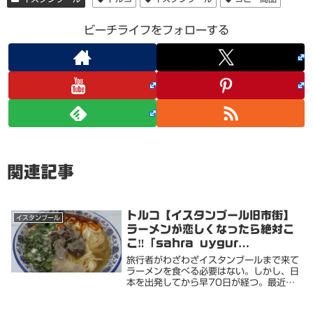
ビーチライフをフォローする
関連記事
トルコ【イスタンブール旧市街】
イスタンブール
ラーメンが恋しくなったら絶対こ
こ‼️「sahra uygur
restaurant/SAHRA面馆/中
旅行者がわざわざイスタンブールまで来て
餐」マジ旨です
ラーメンを食べる必要はない。しかし、日
本を出発してから早70日が経つ。最近食
べたラーメンはジョージアでインスタント
袋麺を2回のみ海外生活をしていても、別