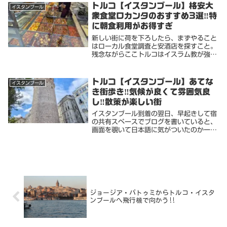
空港から飛ぶことにした。ターキッシュエ
トルコ【イスタンブール】格安大
イスタンブール
アラインで片道...
衆食堂ロカンタのおすすめ3選‼️特
に朝食利用がお得すぎ
新しい街に荷を下ろしたら、まずやること
はローカル食堂調査と安酒店を探すこと。
残念ながらここトルコはイスラム教が強く
てお酒は禁止ではないんだけど、割高（ビ
ールの値段は日本と変わらないけど）バリ
島なんかもそうだけど輸入酒とアルコール
トルコ【イスタンブール】あてな
イスタンブール
度数の強い酒...
き街歩き‼️気候が良くて雰囲気良
し‼️散策が楽しい街
イスタンブール到着の翌日、早起きして宿
の共有スペースでブログを書いていると、
画面を覗いて日本語に気がついたのか一人
の日本人マダムに声をかけられた。現在は
オーストラリア在住でリタイア済一年に一
度一人旅に出かける年配女性。多分自分の
母親くらいの...
ジョージア・バトゥミからトルコ・イスタ
ンブールへ飛行機で向かう‼️