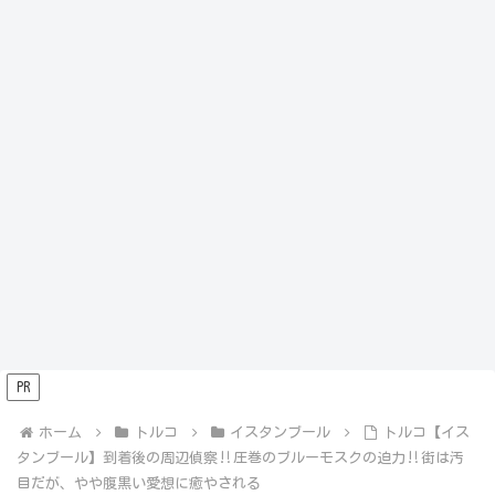
PR
ホーム
トルコ
イスタンブール
トルコ【イス
タンブール】到着後の周辺偵察‼️圧巻のブルーモスクの迫力‼️街は汚
目だが、やや腹黒い愛想に癒やされる