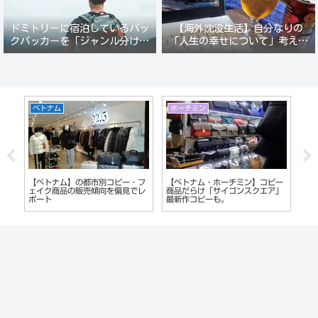
ドミトリーに宿泊しているバッ
【海外沈没生活】自分なりの
クパッカーを「ジャンル分けし
「人生の幸せについて」考えて
て人間観察」が楽しい。
みる。
ホーチミン
ホーチミン
沖
ー
ベトナム【ホーチミン夜遊び】レ
【ホーチミン夜遊び】レタントン
沖
」
タントン通りへ。超おすすめカラ
日本人街のガールズバーが面白
ト
オケ&ガールズバーで泥酔。
い。
キ
つ