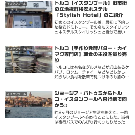
に寿司や天ぷらを食いてえ〜とはあまり思
トルコ【イスタンブール】旧市街
イスタンブール
わない。カツ...
の立地抜群格安ホステル
「Stylish Hotel」のご紹介
初めてのイスタンブール着。最初に予約し
た格安ドミトリー。その名もスタイリッシ
ュホステルスタイリッシュと自分で言い切
る潔さが心地よい昼過ぎに着くと、レセプ
ションの男性が対応してくれた。普通の接
客なんだけど、それまで長居したジョージ
トルコ【手作り発酵バター・カイ
イスタンブール
アの各施設の...
マク専門店】朝食の主役を量り売
り
トルコには有名なグルメなどが沢山あるケ
バブ、ロクム、チャイ…などなどしかし、
知らない食材を散策で見つけるのも旅の醍
醐味。今回初体験のカイマクって乳製品を
試してみたのでシェアします幾度化出入り
するなか宿の目の前に気になるお店を発
ジョージア・バトゥミからトル
イスタンブール
見。バターなの...
コ・イスタンブールへ飛行機で向
かう‼️
約2ヶ月のジョージア生活を終えて、一路
イスタンブールへ向かうことにした。当初
は夜行バスでのんびり行くつもりだった
が、急遽日本から友人が合流することにな
ったので、手っ取り早く最寄りのバトゥミ