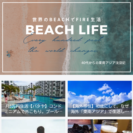
月5万円生活【パタヤ】コンド
【海外移住】40歳にして、なぜ
ミニアムで外こもり。プール付
海外「東南アジア」で生活しよ
き新築コンドでステーキ&ウオ
うと思ったのか？
ッカ三昧