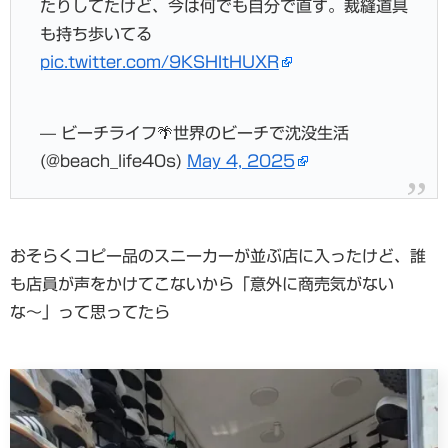
たりしてたけど、今は何でも自分で直す。裁縫道具
も持ち歩いてる
pic.twitter.com/9KSHItHUXR
— ビーチライフ🌴世界のビーチで沈没生活
(@beach_life40s)
May 4, 2025
おそらくコピー品のスニーカーが並ぶ店に入ったけど、誰
も店員が声をかけてこないから「意外に商売気がない
な〜」って思ってたら