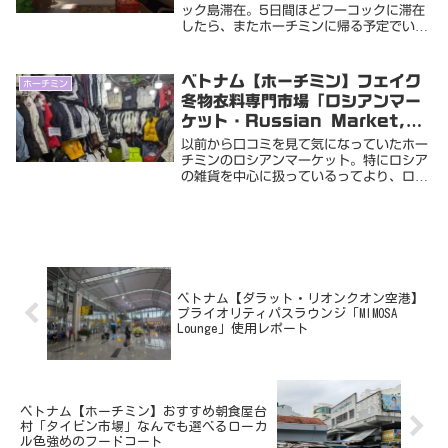
ック島滞在。5日間ほどフーコックに滞在
したら、またホーチミンに帰る予定でい
る。渡航前、日本は花粉がいつにもまして
酷かったので、その点でも快適に過ごせて
いる気がする。最初の3日間に滞在した激
ベトナム【ホーチミン】フェイク
ホーチミン
安で清潔なホス...
冬物衣料専門市場「ロシアンマー
ケット・Russian Market,
Ho Chi Minh」は厚手衣料のコ
以前から口コミを見て気になっていたホー
ピー商品の宝庫
チミンのロシアンマーケット。特にロシア
の雑貨を中心に扱っているってより、ロシ
ア人観光客が厚手のダウンジャケットとか
を購入する為の市場から名がついたのかな
って施設に行ってみた大量の雨が降り注ぐ
スコールの後...
ベトナム【ダラット・リオンクオン空港】
プライオリティパスラウンジ「MIMOSA
Lounge」使用レポート
ベトナム【ホーチミン】おすすめ朝食屋台
村「タイビン市場」なんでも選べるローカ
ル色強めのフードコート