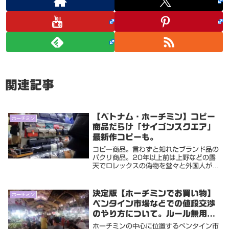
関連記事
【ベトナム・ホーチミン】コピー
ホーチミン
商品だらけ「サイゴンスクエア」
最新作コピーも。
コピー商品。言わずと知れたブランド品の
パクリ商品。20年以上前は上野などの露
天でロレックスの偽物を堂々と外国人が販
売していたけど、近年は取り締まりも厳し
くなって見ることがなくなった。大阪では
鶴橋の商店街で治外法権よろしく韓国人が
決定版【ホーチミンでお買い物】
ホーチミン
時計やバック...
ペンタイン市場などでの値段交渉
のやり方について。ルール無用の
ボッタクリ価格対策。
ホーチミンの中心に位置するペンタイン市