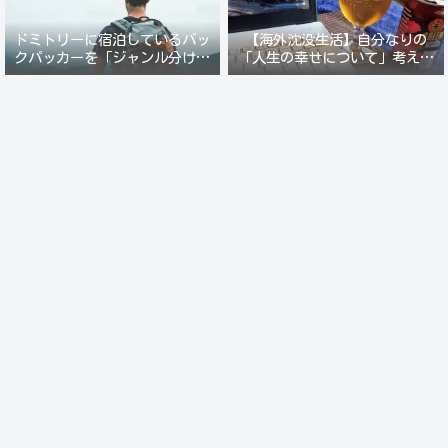
ドミトリーに宿泊しているバッ
【海外沈没生活】自分なりの
クパッカーを「ジャンル分けし
「人生の幸せについて」考えて
て人間観察」が楽しい。
みる。