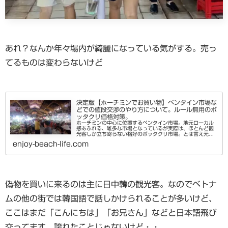
あれ？なんか年々場内が綺麗になっている気がする。売っ
てるものは変わらないけど
決定版【ホーチミンでお買い物】ペンタイン市場な
どでの値段交渉のやり方について。ルール無用のボ
ッタクリ価格対策。
ホーチミンの中心に位置するペンタイン市場。地元ローカル
感あふれる、雑多な市場となっているが実際は、ほとんど観
光客しか立ち寄らない格好のボッタクリ市場。とは言え元来
ボッタクリとは嘘をついて後から過剰に請求することで合っ
enjoy-beach-life.com
て、あらかじめ提示される...
偽物を買いに来るのは主に日中韓の観光客。なのでベトナ
ムの他の街では韓国語で話しかけられることが多いけど、
ここはまだ「こんにちは」「お兄さん」などと日本語飛び
交ってます。誇れたことじゃないけど・・