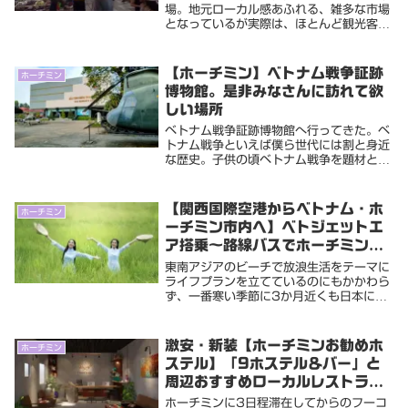
場。地元ローカル感あふれる、雑多な市場
となっているが実際は、ほとんど観光客し
か立ち寄らない格好のボッタクリ市場。と
は言え元来ボッタクリとは嘘をついて後か
ら過剰に請求することで合って、あらかじ
【ホーチミン】ベトナム戦争証跡
ホーチミン
め提示される...
博物館。是非みなさんに訪れて欲
しい場所
ベトナム戦争証跡博物館へ行ってきた。ベ
トナム戦争といえば僕ら世代には割と身近
な歴史。子供の頃ベトナム戦争を題材とし
たアメリカ映画が多数制作され、ベトちゃ
んドクちゃんなんかも話題になった。よく
考えると僕らが産まれる少し前の戦争だか
【関西国際空港からベトナム・ホ
ホーチミン
らあの当時ベ...
ーチミン市内へ】ベトジェットエ
ア搭乗～路線バスでホーチミン市
内まで
東南アジアのビーチで放浪生活をテーマに
ライフプランを立てているのにもかかわら
ず、一番寒い季節に3か月近くも日本に滞
在した。本当は日本が一番寒い季節に温暖
な南国へ。そして一番暑い季節に涼しい東
欧などが理想なんだけど、まったく逆のタ
激安・新装【ホーチミンお勧めホ
ホーチミン
イミングにな...
ステル】「9ホステル＆バー」と
周辺おすすめローカルレストラ
ン・お得な両替所など
ホーチミンに3日程滞在してからのフーコ