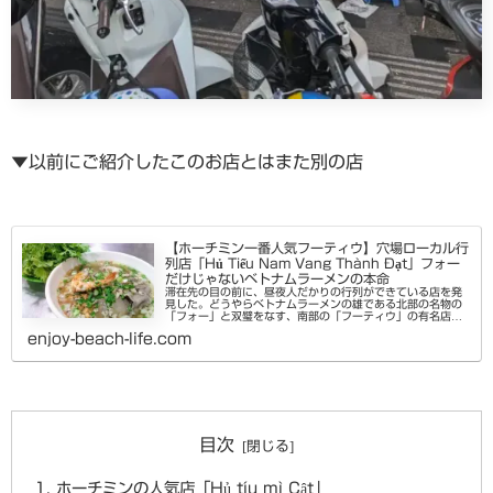
▼以前にご紹介したこのお店とはまた別の店
【ホーチミン一番人気フーティウ】穴場ローカル行
列店「Hủ Tiếu Nam Vang Thành Đạt」フォー
だけじゃないベトナムラーメンの本命
滞在先の目の前に、昼夜人だかりの行列ができている店を発
見した。どうやらベトナムラーメンの雄である北部の名物の
「フォー」と双璧をなす、南部の「フーティウ」の有名店ら
しい。フーティウは、ベトナム南部を中心に食べられてい
enjoy-beach-life.com
る、米粉から作られた細くて...
目次
ホーチミンの人気店「Hủ tíu mì Cật」