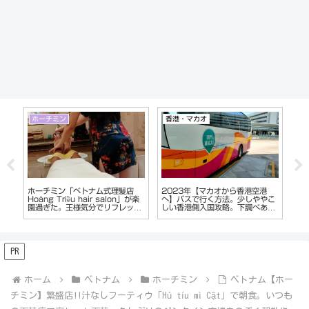
ホーチミン
マニラ
ホ
【ホーチミン夜遊び】レタントン
2023年フィリピン【マニラ】マ
【
こ
日本人街のガールズバーが面白
ラテ地区のKTVはどうなっている
商
れ
い。
のか？夜遊び偵察レポート報告
最
PR
ホーム
ベトナム
ホーチミン
ベトナム【ホー
チミン】繁盛店!!汁なしフーティウ「Hủ tíu mì Cật」で朝食。いつも