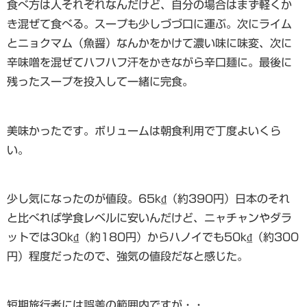
食べ方は人それぞれなんだけど、自分の場合はまず軽くか
き混ぜて食べる。スープも少しづづ口に運ぶ。次にライム
とニョクマム（魚醤）なんかをかけて濃い味に味変、次に
辛味噌を混ぜてハフハフ汗をかきながら辛口麺に。最後に
残ったスープを投入して一緒に完食。
美味かったです。ボリュームは朝食利用で丁度よいくら
い。
少し気になったのが値段。65k₫（約390円）日本のそれ
と比べれば学食レベルに安いんだけど、ニャチャンやダラ
ットでは30k₫（約180円）からハノイでも50k₫（約300
円）程度だったので、強気の値段だなと感じた。
短期旅行者には誤差の範囲内ですが・・