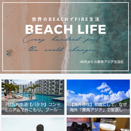
月5万円生活【パタヤ】コンド
【海外移住】40歳にして、なぜ
ミニアムで外こもり。プール付
海外「東南アジア」で生活しよ
き新築コンドでステーキ&ウオ
うと思ったのか？
ッカ三昧