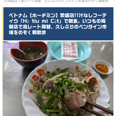
の両替店で高レート両替、久しぶりのペンタイン市場をのぞく朝散歩
ベトナム【ホーチミン】繁盛店!!汁なしフーテ
ィウ「Hủ tíu mì Cật」で朝食。いつもの両
替店で高レート両替、久しぶりのペンタイン市
場をのぞく朝散歩
ホーチミン