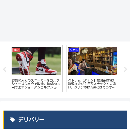
雑記
ダナン
ダ
お気に入りのスニーカーをゴルフ
ベトナム【ダナン】韓国系KTVは
ベト
。
シューズに自分で改造。総額2000
贅沢夜遊び？日系スナックとの違
ジ
い
円でエアジョーダンゴルフシュー
い。ダナンのKARAOKEはカラオケ
び
ズの完成
じゃない!?
デリバリー