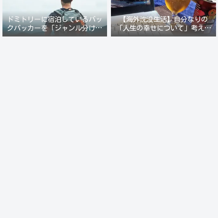
ドミトリーに宿泊しているバッ
【海外沈没生活】自分なりの
クパッカーを「ジャンル分けし
「人生の幸せについて」考えて
て人間観察」が楽しい。
みる。