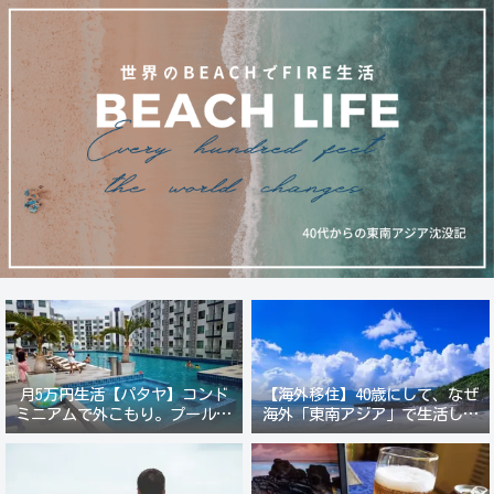
月5万円生活【パタヤ】コンド
【海外移住】40歳にして、なぜ
ミニアムで外こもり。プール付
海外「東南アジア」で生活しよ
き新築コンドでステーキ&ウオ
うと思ったのか？
ッカ三昧