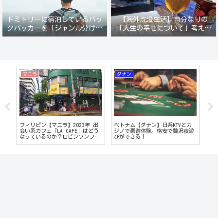
ドミトリーに宿泊しているバッ
【海外沈没生活】自分なりの
クパッカーを「ジャンル分けし
「人生の幸せについて」考えて
て人間観察」が楽しい。
みる。
マニラ
ダナン
香
ン
フィリピン【マニラ】2023年 出
ベトナム【ダナン】日系KTVとカ
20
会い系カフェ「LA CAFE」はどう
ジノで豪遊体験。格安で贅沢夜遊
バ
なっているのか？ロビンソンフー
びができる！
香
ドコート経由でレポート
単