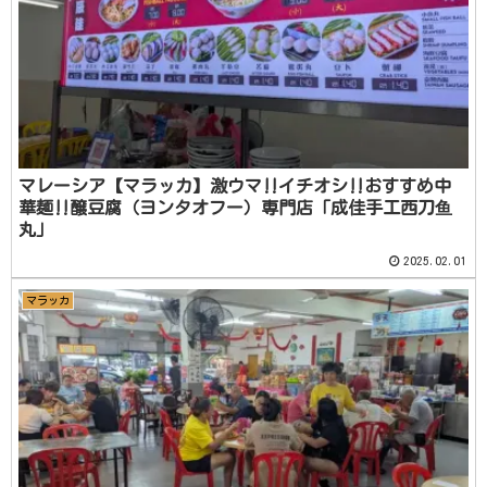
マレーシア【マラッカ】激ウマ‼️イチオシ‼️おすすめ中
華麺‼️醸豆腐（ヨンタオフー）専門店「成佳手工西刀鱼
丸」
2025.02.01
マラッカ