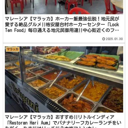
マレーシア【マラッカ】ホーカー飯最強伝説！地元民が
愛する絶品グルメ‼️格安屋台村ホーカーセンター「Lock
Ten Food」毎日通える地元民御用達‼️中心街近くのフー
ドコート
2025.01.30
マラッカ
マレーシア【マラッカ】おすすめ‼️リトルインディア
「Restoran Hari Aum」でバナナリーフカレーランチをい