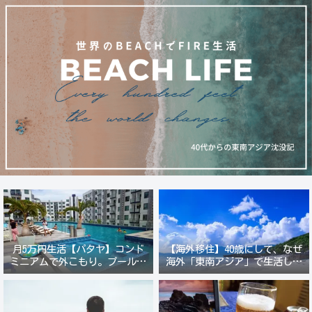
月5万円生活【パタヤ】コンド
【海外移住】40歳にして、なぜ
ミニアムで外こもり。プール付
海外「東南アジア」で生活しよ
き新築コンドでステーキ&ウオ
うと思ったのか？
ッカ三昧