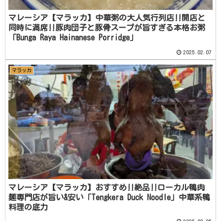
マレーシア【マラッカ】中華粥の大人気行列店‼️開店と
同時に満席‼️豚肉団子と豚骨スープが旨すぎる本格お粥
「Bunga Raya Hainanese Porridge」
2025.02.07
マラッカ
マレーシア【マラッカ】おすすめ‼️絶品‼️ローカル鴨肉
麺専門店が旨い&安い「Tengkera Duck Noodle」中華系鴨
料理の底力