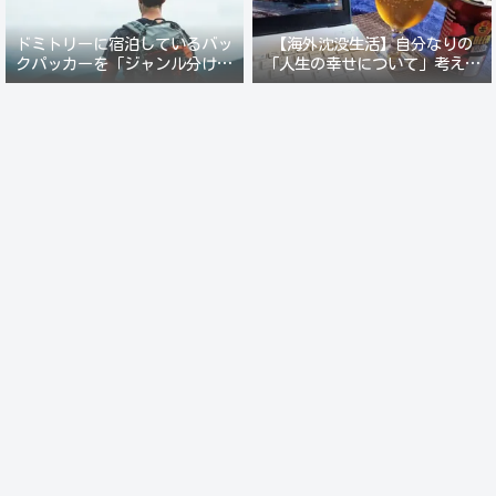
ドミトリーに宿泊しているバッ
【海外沈没生活】自分なりの
クパッカーを「ジャンル分けし
「人生の幸せについて」考えて
て人間観察」が楽しい。
みる。