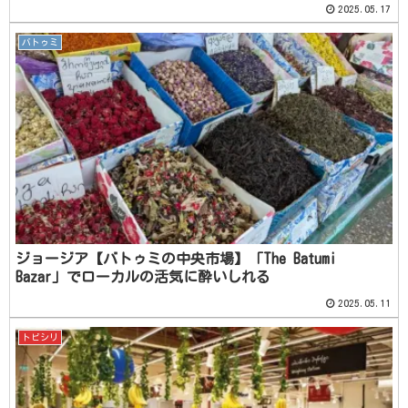
2025.05.17
バトゥミ
ジョージア【バトゥミの中央市場】「The Batumi
Bazar」でローカルの活気に酔いしれる
2025.05.11
トビシリ