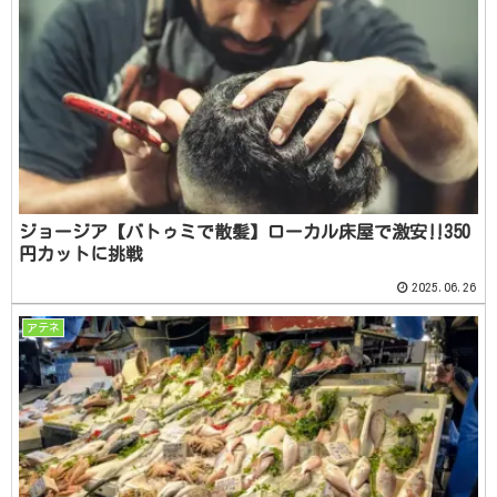
ジョージア【バトゥミで散髪】ローカル床屋で激安‼️350
円カットに挑戦
2025.06.26
アテネ