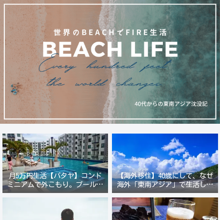
月5万円生活【パタヤ】コンド
【海外移住】40歳にして、なぜ
ミニアムで外こもり。プール付
海外「東南アジア」で生活しよ
き新築コンドでステーキ&ウオ
うと思ったのか？
ッカ三昧