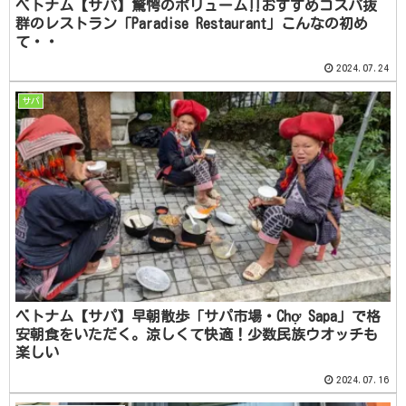
ベトナム【サパ】驚愕のボリューム‼おすすめコスパ抜
群のレストラン「Paradise Restaurant」こんなの初め
て・・
2024.07.24
サパ
ベトナム【サパ】早朝散歩「サパ市場・Chợ Sapa」で格
安朝食をいただく。涼しくて快適！少数民族ウオッチも
楽しい
2024.07.16