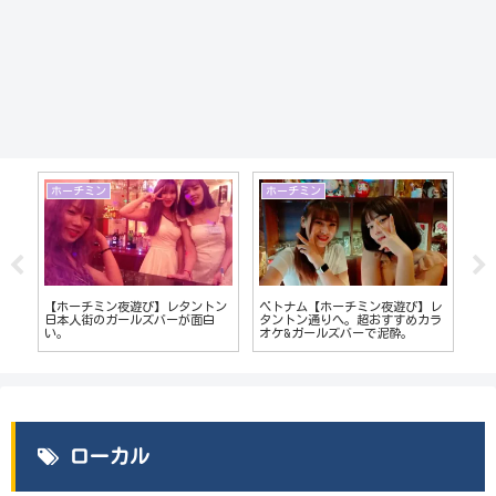
ホーチミン
ホーチミン
マ
【ホーチミン夜遊び】レタントン
ベトナム【ホーチミン夜遊び】レ
フィ
。
日本人街のガールズバーが面白
タントン通りへ。超おすすめカラ
会い
い
い。
オケ&ガールズバーで泥酔。
な
ド
ローカル