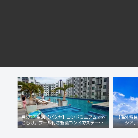
月5万円生活【パタヤ】コンドミニアムで外
【海外移住
こもり。プール付き新築コンドでステーキ&
ジア」
ウオッカ三昧