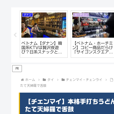
ダナン
ホーチミン
ディー
ベトナム【ダナン】韓
【ベトナム・ホーチミ
中の町
国系KTVは贅沢夜遊
ン】コピー商品だらけ
び。キ
び？日系スナックとの
「サイゴンスクエア」
ルズバ
違い。ダナンの
最新作コピーも。
る
KARAOKEはカラオケ
じゃない!?
PR
ホーム
タイ
チェンマイ・チェンライ
たて天婦羅で舌鼓
【チェンマイ】本格手打ちうど
たて天婦羅で舌鼓