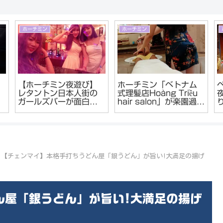
ホーチミン
ホーチミン
【ホーチミン夜遊び】
ホーチミン「ベトナム
レタントン日本人街の
式理髪店Hoàng Triều
ガールズバーが面白
hair salon」が楽園過ぎ
い。
た。王様気分でリフレ
ッシュ
【チェンマイ】本格手打ちうどん屋「銀うどん」が旨い!大満足の揚げ
ん屋「銀うどん」が旨い!大満足の揚げ