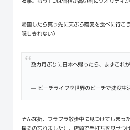
る事。もう1つは価格が高い割にクオリティ
帰国したら真っ先に天ぷら蕎麦を食べに行こ
隠しきれない）
数カ月ぶりに日本へ帰ったら、まずこれ
— ビーチライフ🌴世界のビーチで沈没生活 (@
そんな折、フラフラ散歩中に見つけてしまっ
撮るの忘れました）、店頭で手打ちを見せつ