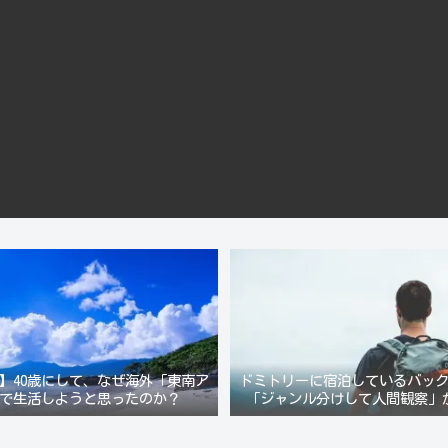
】40歳にして、なぜ海外「東南ア
ドミトリーに宿泊しているバッ
で生活しようと思ったのか？
「ジャンル分けして人間観察」