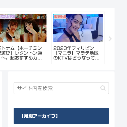
ホーチミン
マニラ
ベトナム
ベトナム【ホーチミン
2023年フィリピン
【ベト
夜遊び】レタントン通
【マニラ】マラテ地区
コピー
りへ。超おすすめカラ
のKTVはどうなってい
の販売
オケ&ガールズバーで泥
るのか？夜遊び偵察レ
ポート
酔。
ポート報告
【月別アーカイブ】