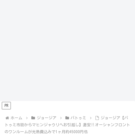
PR
ホーム
ジョージア
バトゥミ
ジョージア【バ
トゥミ市街からマヒンジャウリへお引越し】激安‼️オーシャンフロント
のワンルームが光熱費込みで1ヶ月約45000円也