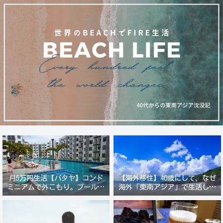
月5万円生活【パタヤ】コンド
【海外移住】40歳にして、なぜ
ミニアムで外こもり。プール付
海外「東南アジア」で生活しよ
き新築コンドでステーキ&ウオ
うと思ったのか？
ッカ三昧