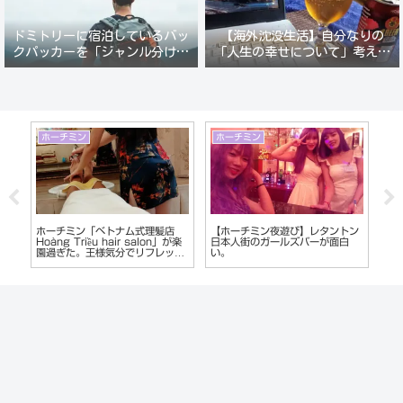
ドミトリーに宿泊しているバッ
【海外沈没生活】自分なりの
クパッカーを「ジャンル分けし
「人生の幸せについて」考えて
て人間観察」が楽しい。
みる。
ベトナム
ホーチミン
マ
ン
【ベトナム】の都市別コピー・フ
【ベトナム・ホーチミン】コピー
フィ
ェイク商品の販売傾向を偏見でレ
商品だらけ「サイゴンスクエア」
会い
ポート
最新作コピーも。
う
ー