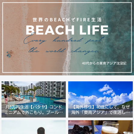
月5万円生活【パタヤ】コンド
【海外移住】40歳にして、なぜ
ミニアムで外こもり。プール付
海外「東南アジア」で生活しよ
き新築コンドでステーキ&ウオ
うと思ったのか？
ッカ三昧