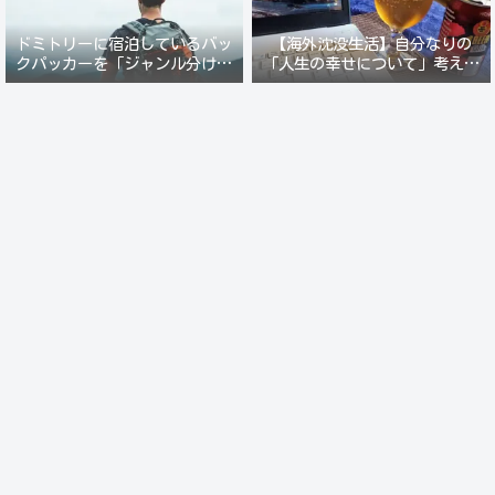
ドミトリーに宿泊しているバッ
【海外沈没生活】自分なりの
クパッカーを「ジャンル分けし
「人生の幸せについて」考えて
て人間観察」が楽しい。
みる。