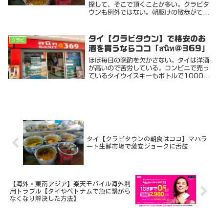
探して、そこで頂くことが多い。クラビタ
ウンも例外ではない。朝駆けの散歩がてら
夜明けとともに市場へ向かう。途中にワッ
ト サッ ケーオ コー ワラーラームなる荘厳
なお寺なんかに立ち寄りながら腹をすかせ
タイ【クラビタウン】で格安のお
クラビ
る。2...
酒を買うならココ「สนิท@369」
ほぼ毎日の晩酌を欠かさない。タイは洋酒
が高いので苦労している。コンビニで売っ
ているタイウイスキーもボトルで1000円
を超えるものが多いので日本の安酒とあま
り変わらない。タイの泡盛「ラオカオ」な
ども試してみたけど安いものは、お世辞に
も美味しい...
タイ【クラビタウンの朝食はココ】マハラ
ート生鮮市場で激安ジョークに舌鼓
【海外・東南アジア】楽天モバイル海外利
用トラブル【タイやベトナムで急に繋がら
なくなり解決した方法】