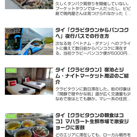
久しくタンパク質祭りを開催していない。
プーケットタウンでは一人だったし、ピピ
島で焼肉屋さんは見つけられなかった（高
級ステーキはあったけど）クラビタウンで
後輩友人と合流したので「ムーガタ」行き
たい！と熱望。快諾をもらい、良さげなお
タイ「クラビタウンからバンコク
バンコク
店を見つけて...
へ」夜行バスでの行き方
次なる地「ベトナム・ダナン」へのフライ
トに備えて数日前からバンコクに滞在す
る。当初クラビ〜バンコク便が5000円位
だったので飛行機で向かう予定だったが、
モタモタしているうちに希望日のフライト
が8000円程に値上がりしてしまった。時
タイ【クラビタウン】宿泊とジ
クラビ
間もあるこ...
ム・ナイトマーケット周辺のご紹
介
クラビタウンに数日滞在した。街の印象は
「閑静で穏やかな街」道が広く交通量も少
なめで夜はとても静か。マレー系の住民や
お店が多く「マレーシア」の町並みにとて
も良く似ているプーケットはもちろんアオ
ナンビーチに比べて物価も安く。外国人向
タイ【クラビタウンの朝食はコ
クラビ
けコンドなど...
コ】マハラート生鮮市場で激安ジ
ョークに舌鼓
どのエリアに滞在しても、ローカル朝市を