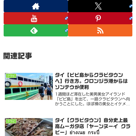
関連記事
タイ【ピピ島からクラビタウン
クラビ
へ】行き方。クロンジラ港からは
ソンテウが便利
1週間ほど滞在した美男美女アイランド
「ピピ島」を出て、一路クラビタウンへ向
かうことにした。ほぼ裸の美女とイケメン
マッチョの若者ばかりの島に長期に滞在す
るには気力体力ともに少々年齢を重ねすぎ
た。ピピ島からクラビタウンへのフェリー
タイ【クラビタウン】自分史上最
クラビ
チケットは40...
高ムーガタ店「ヤーンヌーイ クラ
ビー」ย่างเนย กระบี่