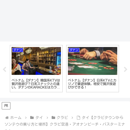
ダナン
ダナン
雑
マ
ベトナム【ダナン】韓国系KTVは
ベトナム【ダナン】日系KTVとカ
お
いる
贅沢夜遊び？日系スナックとの違
ジノで豪遊体験。格安で贅沢夜遊
シ
い。ダナンのKARAOKEはカラオ
びができる！
2
ケじゃない!?
シ
PR
ホーム
タイ
クラビ
タイ【クラビタウンから
ソンテウの乗り方と場所】クラビ空港・アオナンビーチ・バスターミナ