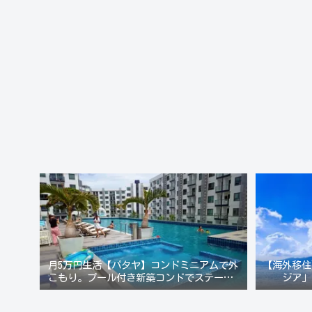
月5万円生活【パタヤ】コンドミニアムで外
【海外移住
こもり。プール付き新築コンドでステーキ&
ジア」
ウオッカ三昧