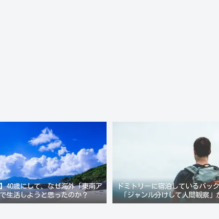
】40歳にして、なぜ海外「東南ア
ドミトリーに宿泊しているバッ
で生活しようと思ったのか？
「ジャンル分けして人間観察」