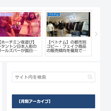
ホーチミン
ベトナム
ホーチミン
【ホーチミン夜遊び】
【ベトナム】の都市別
ホーチ
レタントン日本人街の
コピー・フェイク商品
式理髪店H
ガールズバーが面白
の販売傾向を偏見でレ
hair 
い。
ポート
た。王
ッシュ
【月別アーカイブ】