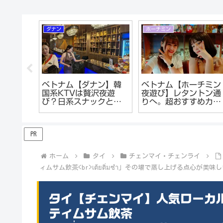
ダナン
ホーチミン
ピン
ベトナム【ダナン】韓
ベトナム【ホーチミン
テ地区
国系KTVは贅沢夜遊
夜遊び】レタントン通
なってい
び？日系スナックとの
りへ。超おすすめカラ
偵察レ
違い。ダナンの
オケ&ガールズバーで
KARAOKEはカラオケ
酔。
じゃない!?
PR
ホーム
タイ
チェンマイ・チェンライ
ィムサム飲茶<br>เต้ยติ่มซำ」その場で蒸し上げる点心が美味
タイ【チェンマイ】人気ローカ
ティムサム飲茶