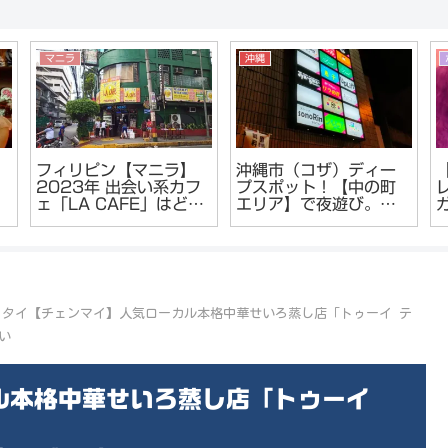
マニラ
沖縄
フィリピン【マニラ】
沖縄市（コザ）ディー
2023年 出会い系カフ
プスポット！【中の町
ェ「LA CAFE」はどう
エリア】で夜遊び。キ
泥
なっているのか？ロビ
ャバクラやガールズバ
ンソンフードコート経
ーで酔いつぶれる
由でレポート
タイ【チェンマイ】人気ローカル本格中華せいろ蒸し店「トゥーイ テ
しい
ル本格中華せいろ蒸し店「トゥーイ