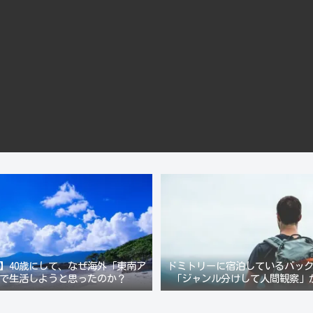
】40歳にして、なぜ海外「東南ア
ドミトリーに宿泊しているバッ
で生活しようと思ったのか？
「ジャンル分けして人間観察」