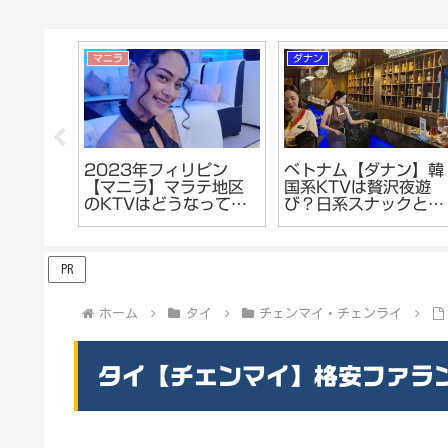
マニラ
ダナン
カオから
2023年フィリピン
ベトナム【ダナン】韓
スで行
【マニラ】マラテ地区
国系KTVは贅沢夜遊
やこし
のKTVはどうなってい
び？日系スナックとの
略。下
るのか？夜遊び偵察レ
違い。ダナンの
です
ポート報告
KARAOKEはカラオ
じゃない!?
PR
ホーム
タイ
チェンマイ・チェンライ
タイ【チェンマイ】格安ファラン朝食