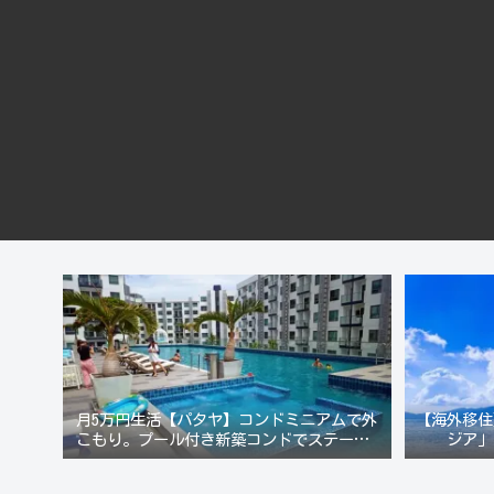
月5万円生活【パタヤ】コンドミニアムで外
【海外移住
こもり。プール付き新築コンドでステーキ&
ジア」
ウオッカ三昧