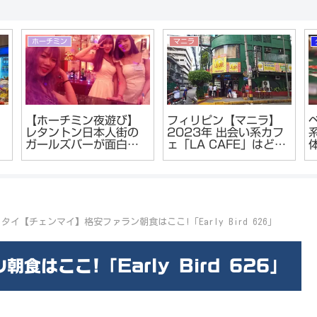
ホーチミン
マニラ
【ホーチミン夜遊び】
フィリピン【マニラ】
レタントン日本人街の
2023年 出会い系カフ
ガールズバーが面白
ェ「LA CAFE」はどう
い。
なっているのか？ロビ
ケ
ンソンフードコート経
由でレポート
タイ【チェンマイ】格安ファラン朝食はここ!「Early Bird 626」
はここ!「Early Bird 626」