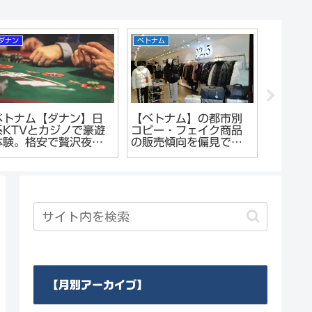
ダナン
ベトナム
ホーチミン
ベトナム【ダナン】日
【ベトナム】の都市別
ホーチ
系KTVとカジノで豪遊
コピー・フェイク商品
式理髪店H
体験。格安で贅沢夜遊
の販売傾向を偏見でレ
hair 
びができる！
ポート
た。王
ッシュ
【月別アーカイブ】