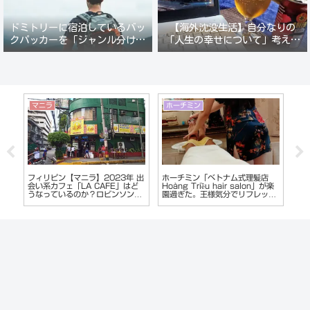
ドミトリーに宿泊しているバッ
【海外沈没生活】自分なりの
クパッカーを「ジャンル分けし
「人生の幸せについて」考えて
て人間観察」が楽しい。
みる。
マニラ
ホーチミン
ベ
マ
フィリピン【マニラ】2023年 出
ホーチミン「ベトナム式理髪店
【
いる
会い系カフェ「LA CAFE」はど
Hoàng Triều hair salon」が楽
ェ
うなっているのか？ロビンソンフ
園過ぎた。王様気分でリフレッシ
ポ
ードコート経由でレポート
ュ