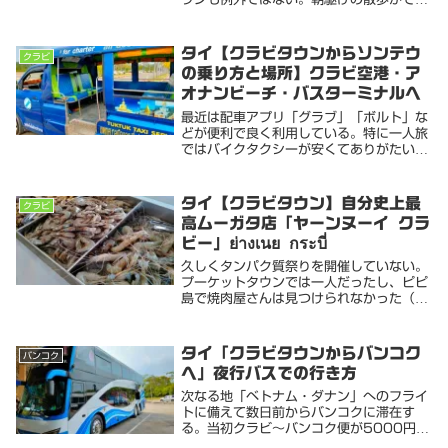
夜明けとともに市場へ向かう。途中にワッ
ト サッ ケーオ コー ワラーラームなる荘厳
なお寺なんかに立ち寄りながら腹をすかせ
タイ【クラビタウンからソンテウ
クラビ
る。2...
の乗り方と場所】クラビ空港・ア
オナンビーチ・バスターミナルへ
最近は配車アプリ「グラブ」「ボルト」な
どが便利で良く利用している。特に一人旅
ではバイクタクシーが安くてありがたい。
現在滞在しているクラビタウンでも各種配
車アプリが利用できるんだけど、まだ車両
数が少ないのか、なかなか捕まらないこと
タイ【クラビタウン】自分史上最
クラビ
が多い。そん...
高ムーガタ店「ヤーンヌーイ クラ
ビー」ย่างเนย กระบี่
久しくタンパク質祭りを開催していない。
プーケットタウンでは一人だったし、ピピ
島で焼肉屋さんは見つけられなかった（高
級ステーキはあったけど）クラビタウンで
後輩友人と合流したので「ムーガタ」行き
たい！と熱望。快諾をもらい、良さげなお
タイ「クラビタウンからバンコク
バンコク
店を見つけて...
へ」夜行バスでの行き方
次なる地「ベトナム・ダナン」へのフライ
トに備えて数日前からバンコクに滞在す
る。当初クラビ〜バンコク便が5000円位
だったので飛行機で向かう予定だったが、