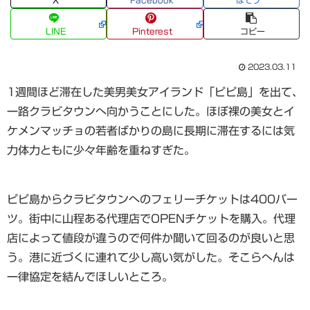
X
Facebook
はてブ
LINE
Pinterest
コピー
2023.03.11
1週間ほど滞在した美男美女アイランド「ピピ島」を出て、
一路クラビタウンへ向かうことにした。ほぼ裸の美女とイ
ケメンマッチョの若者ばかりの島に長期に滞在するには気
力体力ともに少々年齢を重ねすぎた。
ピピ島からクラビタウンへのフェリーチケットは400バー
ツ。街中に山程ある代理店でOPENチケットを購入。代理
店によって値段が違うので何件か聞いて回るのが良いと思
う。港に近づくに連れて少し高い気がした。そこらへんは
一律協定を結んでほしいところ。