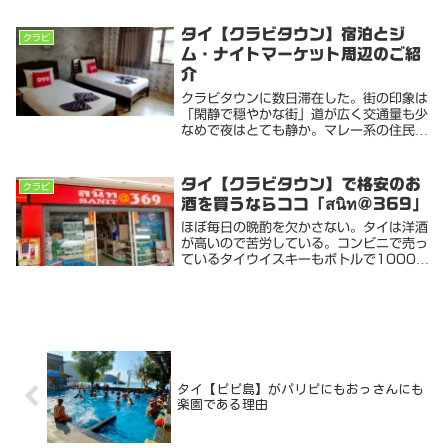
モタモタしているうちに希望日のフライト
が8000円程に値上がりしてしまった。時
タイ【クラビタウン】宿泊とジ
クラビ
間もあるこ...
ム・ナイトマーケット周辺のご紹
介
クラビタウンに数日滞在した。街の印象は
「閑静で穏やかな街」道が広く交通量も少
なめで夜はとても静か。マレー系の住民や
お店が多く「マレーシア」の町並みにとて
も良く似ているプーケットはもちろんアオ
ナンビーチに比べて物価も安く。外国人向
タイ【クラビタウン】で格安のお
クラビ
けコンドなど...
酒を買うならココ「สนิท@369」
ほぼ毎日の晩酌を欠かさない。タイは洋酒
が高いので苦労している。コンビニで売っ
ているタイウイスキーもボトルで1000円
を超えるものが多いので日本の安酒とあま
り変わらない。タイの泡盛「ラオカオ」な
ども試してみたけど安いものは、お世辞に
も美味しい...
タイ【ピピ島】がパリピにもおっさんにも
楽園である理由