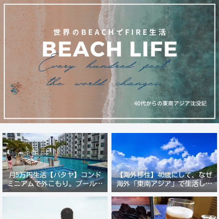
月5万円生活【パタヤ】コンド
【海外移住】40歳にして、なぜ
ミニアムで外こもり。プール付
海外「東南アジア」で生活しよ
き新築コンドでステーキ&ウオ
うと思ったのか？
ッカ三昧