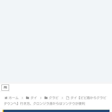
PR
ホーム
タイ
クラビ
タイ【ピピ島からクラビ
タウンへ】行き方。クロンジラ港からはソンテウが便利