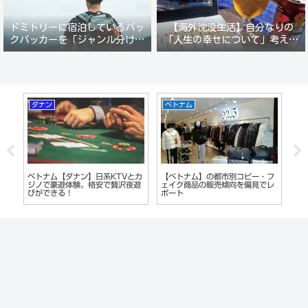
ドミトリーに宿泊しているバッ
【海外沈没生活】自分なりの
クパッカーを「ジャンル分けし
「人生の幸せについて」考えて
て人間観察」が楽しい。
みる。
マニラ
雑記
ピー・フ
フィリピン【マニラ】2023年 出
お気に入りのスニーカーをゴルフ
偏見でレ
会い系カフェ「LA CAFE」はど
シューズに自分で改造。総額
うなっているのか？ロビンソンフ
2000円でエアジョーダンゴルフ
ードコート経由でレポート
シューズの完成