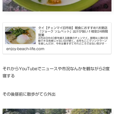
タイ【チェンマイ旧市街】朝食におすすめ!!お粥店
「ジョーク ソムペット」出汁が旨い‼格安24時間
営業
4月は日中40度を越える酷暑のチェンマイ。昼間は人間の活
動できる気候じゃない日が続く。去年もここでソンクラーン
を楽しんだが、今年は暑すぎてそれどころではない気がする
（まぁ暑いから水掛け祭りなんだが）なので活動時間は早朝
enjoy-beach-life.com
と深夜になる。チェンマ...
それからYouTubeでニュースや市況なんかを観ながら2度
寝する
その後昼前に散歩がてら外出