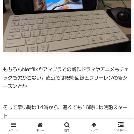
もちろんNetflixやアマプラでの新作ドラマやアニメもチェ
ックも欠かさない。直近では呪術回線とフリーレンの新シ
ーズンとか
そして早い時は14時から、遅くても16時には晩酌スター
ト
メニュー
ホーム
検索
トップ
サイドバー