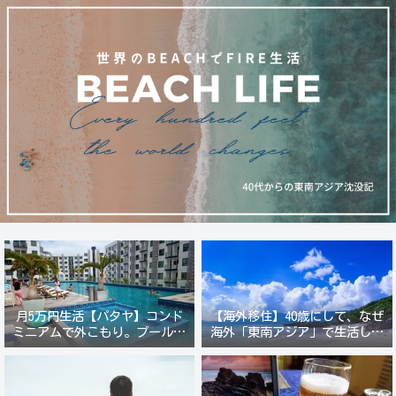
月5万円生活【パタヤ】コンド
【海外移住】40歳にして、なぜ
ミニアムで外こもり。プール付
海外「東南アジア」で生活しよ
き新築コンドでステーキ&ウオ
うと思ったのか？
ッカ三昧