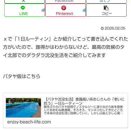
X
Facebook
はてブ
LINE
Pinterest
コピー
2026.02.05
ｘで「1日ルーティン」とか紹介してって書き込んでくれた
方がいたので、誰得かはわからないけど、最高の気候のタ
イ北部でのダラダラ沈没生活をご紹介してみます
パタヤ版はこちら
【パタヤ沈没生活】意識高い系おじさんの「老いに
抗う」一日ルーティーン
数年ぶりのパタヤ訪問でノスタルジーに浸りながら街を探索
しておおむね数週間。そろそろ、マンネリ化してきたところ
で本来の沈没生活に回帰していく。しかし以前と少し心境の
変化があり、まるでモデルさんのような意識の高い生活を心
がけるようになった。プロ...
enjoy-beach-life.com