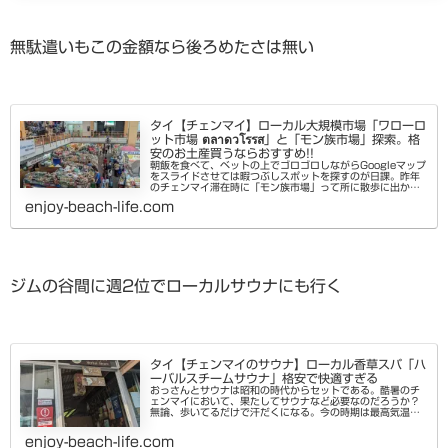
無駄遣いもこの金額なら後ろめたさは無い
タイ【チェンマイ】ローカル大規模市場「ワローロ
ット市場 ตลาดวโรรส」と「モン族市場」探索。格
安のお土産買うならおすすめ!!
朝飯を食べて、ベットの上でゴロゴロしながらGoogleマップ
をスライドさせては暇つぶしスポットを探すのが日課。昨年
のチェンマイ滞在時に「モン族市場」って所に散歩に出かけ
たけど、民芸品の色使いが独特すぎてハマらなかったので記
enjoy-beach-life.com
事にもせずスルーし...
ジムの谷間に週2位でローカルサウナにも行く
タイ【チェンマイのサウナ】ローカル香草スパ「ハ
ーバルスチームサウナ」格安で快適すぎる
おっさんとサウナは昭和の時代からセットである。酷暑のチ
ェンマイにおいて、果たしてサウナなど必要なのだろうか？
無論、歩いてるだけで汗だくになる。今の時期は最高気温40
度を越えるから当たり前。答えは「サウナの汗は別物」であ
る以前から利用したかっ...
enjoy-beach-life.com