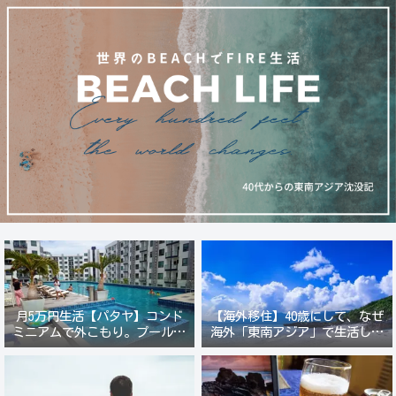
月5万円生活【パタヤ】コンド
【海外移住】40歳にして、なぜ
ミニアムで外こもり。プール付
海外「東南アジア」で生活しよ
き新築コンドでステーキ&ウオ
うと思ったのか？
ッカ三昧