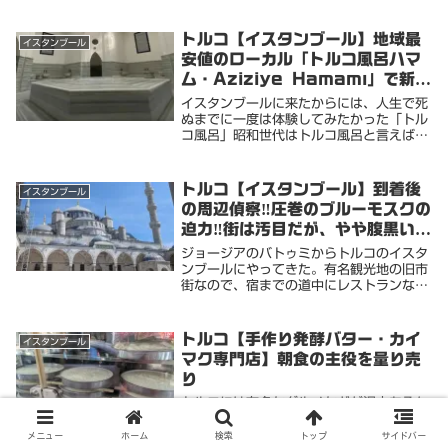
べたラーメンはジョージアでインスタント
袋麺を2回のみ海外生活をしていても、別
に寿司や天ぷらを食いてえ〜とはあまり思
トルコ【イスタンブール】地域最
イスタンブール
わない。カツ...
安値のローカル「トルコ風呂ハマ
ム・Aziziye Hamamı」で新た
なる新世界へGO‼️
イスタンブールに来たからには、人生で死
ぬまでに一度は体験してみたかった「トル
コ風呂」昭和世代はトルコ風呂と言えば、
例のアレ。正式にトルコ政府からクレーム
が来たソープランドの大昔の呼び名本場ト
ルコ風呂は伝統的な公衆浴場で大人のピン
トルコ【イスタンブール】到着後
イスタンブール
クな享楽では...
の周辺偵察‼️圧巻のブルーモスクの
迫力‼️街は汚目だが、やや腹黒い愛
想に癒やされる
ジョージアのバトゥミからトルコのイスタ
ンブールにやってきた。有名観光地の旧市
街なので、宿までの道中にレストランなど
の客引きに声をかけられる。そういうのが
「ウザい」と思う方も多いが、ジョージア
の旧社会主義国特有の愛想の無い（人は悪
トルコ【手作り発酵バター・カイ
イスタンブール
くないんだけ...
マク専門店】朝食の主役を量り売
り
トルコには有名なグルメなどが沢山あるケ
バブ、ロクム、チャイ…などなどしかし、
知らない食材を散策で見つけるのも旅の醍
メニュー
ホーム
検索
トップ
サイドバー