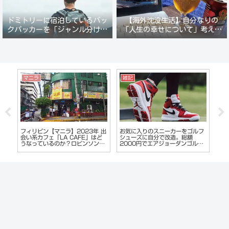
ドミトリーに宿泊しているバッ
【海外沈没生活】自分なりの
クパッカーを「ジャンル分けし
「人生の幸せについて」考えて
て人間観察」が楽しい。
みる。
マニラ
ホーチミン
沖
フ
2023年フィリピン【マニラ】マ
ベトナム【ホーチミン夜遊び】レ
沖
ラテ地区のKTVはどうなっている
タントン通りへ。超おすすめカラ
ト
フ
のか？夜遊び偵察レポート報告
オケ&ガールズバーで泥酔。
キ
つ