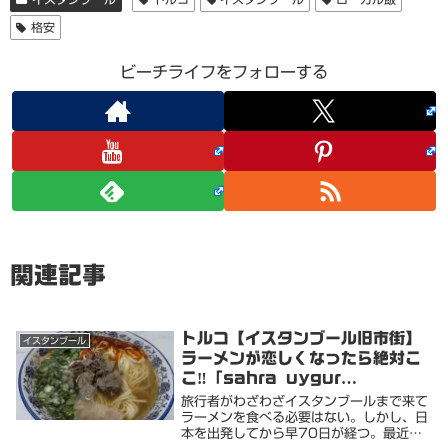
格安
ビーチライフをフォローする
関連記事
トルコ【イスタンブール旧市街】
イスタンブール
ラーメンが恋しくなったら絶対こ
こ‼️「sahra uygur
restaurant/SAHRA面馆/中
旅行者がわざわざイスタンブールまで来て
餐」マジ旨です
ラーメンを食べる必要はない。しかし、日
本を出発してから早70日が経つ。最近食