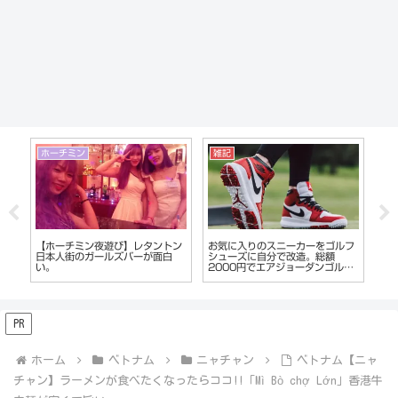
ホーチミン
雑記
マ
【ホーチミン夜遊び】レタントン
お気に入りのスニーカーをゴルフ
フィ
。
日本人街のガールズバーが面白
シューズに自分で改造。総額
会い
い
い。
2000円でエアジョーダンゴルフ
う
シューズの完成
ー
PR
ホーム
ベトナム
ニャチャン
ベトナム【ニャ
チャン】ラーメンが食べたくなったらココ!!「Mì Bò chợ Lớn」香港牛