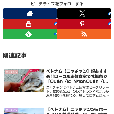
ビーチライフをフォローする
関連記事
ベトナム【ニャチャン】超おすす
ニャチャン
め!!ローカル海鮮食堂で牡蠣祭り
「Quán Ốc NgonQuán Ốc
Ngon」生牡蠣一皿230円の衝撃
ニャチャンはベトナム屈指のビーチリゾー
ト。故に観光客用のレストランやホテルが
海岸線に軒を連ねる。従って自ずと観光地
価格の店も多い。致し方ない。特に中国人
団体観光客用のシーフード店などは目が飛
び出るような価格設定の店もある。そんな
【ベトナム】ニャチャンからホー
ホーチミン
中、これまで...