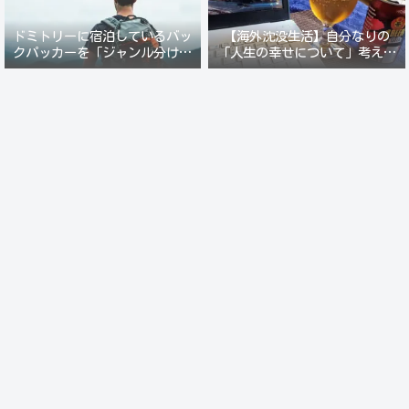
ドミトリーに宿泊しているバッ
【海外沈没生活】自分なりの
クパッカーを「ジャンル分けし
「人生の幸せについて」考えて
て人間観察」が楽しい。
みる。