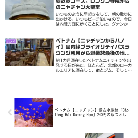
朝散歩コース。ロンソン寺院から
のニャチャン大聖堂
いつものように早起きをして、朝の散歩に
出かける。いつもビーチ沿いなので、今日
は内陸方面に歩くことにした。ダナンから
ニャチャンに鉄道で来る途中に車窓から見
えていた大仏が以前から気になっていた。
大仏と言えば未だに奈良の大仏を見たこと
ベトナム【ニャチャンからハノ
ハノイ
がない（もし...
イ】国内線プライオリティパスラ
ウンジ利用から避暑旅最後の地ハ
ノイ旧市街へ。
約1カ月滞在したベトナムニャチャンを出
発する日が来た。ほとんど、北部のローカ
ルエリアに滞在して、宿とジム、そして市
場への買い出し以外出かけなかったのでわ
ざわざブログに書くこともなかった沈没滞
在だったそろそろ日本も秋口にかかるよう
なので、ハノ...
ベトナム【ニャチャン】激安水族館「Bảo
Tàng Hải Dương Học」240円の暇つぶし