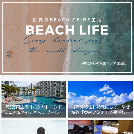
月5万円生活【パタヤ】コンド
【海外移住】40歳にして、なぜ
ミニアムで外こもり。プール付
海外「東南アジア」で生活しよ
き新築コンドでステーキ&ウオ
うと思ったのか？
ッカ三昧