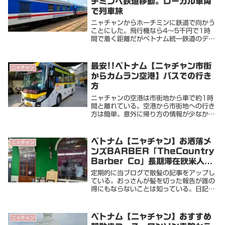
チミンへ鉄道移動。ローカル車両
で列車旅
ニャチャンからホーチミンに鉄道で向かう
ことにした。飛行機なら4〜5千円で1時
間で着く距離だがベトナム統一鉄道のディ
ーゼル車両だと7時間以上の道程となる時
間的に非効率だか、無駄な移動時間。それ
こそ贅沢な旅の醍醐味と思っている事前に
最安!!ベトナム【ニャチャン市街
ニャチャン
ネット予約で...
からカムラン空港】バスでの行き
方
ニャチャンの空港は市街地から車で約1時
間と離れている。空港から市街地への行き
方は簡単。意外に帰り方の情報が少なかっ
たのでシェアします。町中のバス停で⑤-
①とか⑤-②などの記載のあるところから
乗れるらしいんだけど、不定期なのでいつ
ベトナム【ニャチャン】お洒落メ
ニャチャン
来るか分から...
ンズBARBER「TheCountry
Barber Co」長期滞在欧米人に
最高評価
定期的に当ブログで散髪の記事をアップし
ている。おっさんが髪を切った報告が誰の
得にもならないことは知っている。日記的
な位置づけとして記録します場所はニャチ
ャンの北部エリア。一般的な旅行者にはあ
まり縁のない場所だけど、主にロシア系の
ベトナム【ニャチャン】おすすめ
ニャチャン
長期滞在者に...