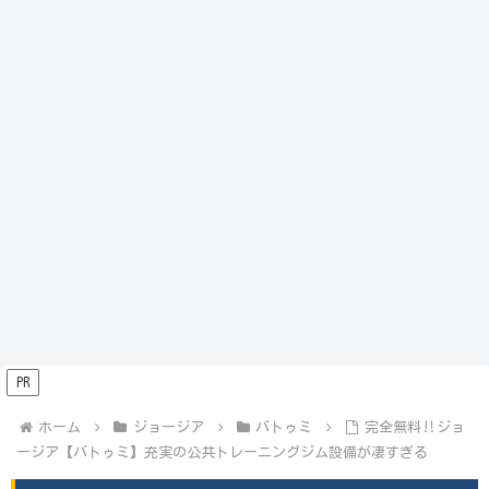
PR
ホーム
ジョージア
バトゥミ
完全無料‼️ジョ
ージア【バトゥミ】充実の公共トレーニングジム設備が凄すぎる