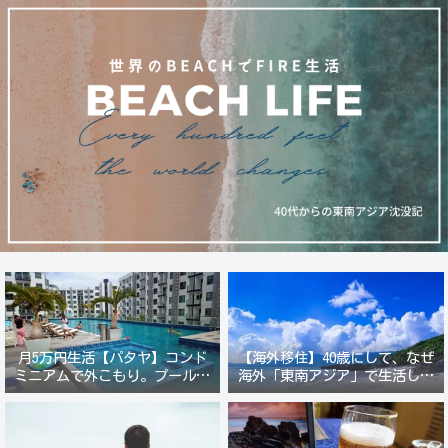
月5万円生活【パタヤ】コンド
【海外移住】40歳にして、なぜ
ミニアムで外こもり。プール付
海外「東南アジア」で生活しよ
き新築コンドでステーキ&ウオ
うと思ったのか？
ッカ三昧