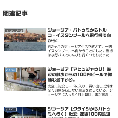
関連記事
ジョージア・バトゥミからトル
イスタンブール
コ・イスタンブールへ飛行機で向
かう‼️
約2ヶ月のジョージア生活を終えて、一路
イスタンブールへ向かうことにした。当初
は夜行バスでのんびり行くつもりだった
が、急遽日本から友人が合流することにな
ったので、手っ取り早く最寄りのバトゥミ
空港から飛ぶことにした。ターキッシュエ
ジョージア【マヒンジャウリ】海
バトゥミ
アラインで片道...
辺の散歩からの100円ビールで微
睡む昼下がり。
完全に沈没モードに入り、買い出し以外は
全く部屋から出ない生活を送っている。ジ
ョージアに入った4月上旬は、まだ気温も
低い日や雨の日も多くてウインドブレーカ
ーなどの上着が必須だった。5月も中旬に
入る頃から、バトゥミでは毎日晴天が続き
ジョージア【クタイシからバトゥ
クタイシ
ポカポカ陽気...
ミへ行く】激安‼️運賃100円鉄道