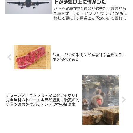
トが予想以上に怖かった
バトゥミ滞在も2週間が過ぎた。来週から
部屋を北上したマヒンジャウリって場所に
移して更に1ヶ月過ごす予定歩いて回れる
範囲内で、もう見どころも無くなってくる
頃合い。今の部屋が電気工事で昼から夕方
まで停電するとのお知らせがあったので1
時間ほどのん...
ジョージアの牛肉はどんな味？自炊ステー
キを食べてみた
ジョージア【バトゥミ・マヒンジャウリ】
完全無料のドローカル天然温泉‼️硫黄の匂
い漂う源泉かけ流しテントの中の桶温泉