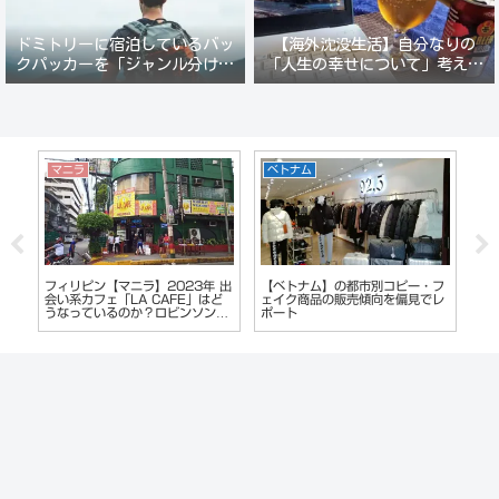
ドミトリーに宿泊しているバッ
【海外沈没生活】自分なりの
クパッカーを「ジャンル分けし
「人生の幸せについて」考えて
て人間観察」が楽しい。
みる。
雑記
ダナン
ピー・フ
お気に入りのスニーカーをゴルフ
ベトナム【ダナン】日系KTVとカ
偏見でレ
シューズに自分で改造。総額
ジノで豪遊体験。格安で贅沢夜遊
2000円でエアジョーダンゴルフ
びができる！
シューズの完成