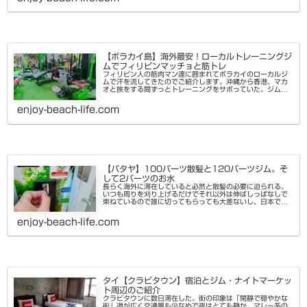
【ボラカイ島】海外最安！ローカルトレーニングジ
ムでフィリピンマッチョと筋トレ
フィリピン人の筋肉マン達に囲まれてボラカイのローカルジ
ムで汗を流してきたのでご紹介します。沖縄から香港、マカ
オと旅をする間ずっとトレーニングをサボっていた。ジム付
きのホテルのコスパはタイが一番なので、他の国ではローカ
ルジムを都度利用する事が...
enjoy-beach-life.com
【パタヤ】100バーツ散髪と120バーツジム。そ
して2バーツのお水
長らく海外に滞在していると必然と散髪の必要に迫られる。
いつも周りを刈り上げるだけでそれ以外は伸ばしっぱなしで
束ねているので誰に切ってもらっても大差ないし、日本では
自分でバリカンを使ってセルフカットしている。ゆえに自分
でやれば無料の散髪に極力...
enjoy-beach-life.com
タイ【クラビタウン】宿泊とジム・ナイトマーケッ
ト周辺のご紹介
クラビタウンに数日滞在した。街の印象は「閑静で穏やかな
街」道が広く交通量も少なめで夜はとても静か。マレー系の