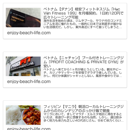
ベトナム【ダナン】格安フィットネスジム「Học
Viện Fitness 199」を月極契約。1日約120円で
広々トレーニング可能
海外生活を始めた頃は、ジムやプール、サウナ付のコンドミ
ニアム生活に憧れたもの。一般的に日本では到底手が届かな
い生活様式だ。しかし、案外身近にすべて揃ってしまうと新
鮮味にかけるというか、マンネリしてサボりがちになる。大
enjoy-beach-life.com
好きなサウナも何時でも入...
ベトナム【ニャチャン】プール付きトレーニングジ
ム「PROFIT COACHING & PRIVATE GYM」が
安い
ベトナムへ来てから1ヶ月が経とうとしている。観光やビー
チ、カジノやマッサージを安宿でダラダラ楽しんでいる。し
かし、何だか体調がシャキッとしない。風邪や食中りではな
い。よくよく考えてみると、この1ヶ月ろくに運動していな
enjoy-beach-life.com
い。毎日出来るだけ歩くよ...
フィリピン【マニラ】朝活ローカルトレーニングジ
ムからのカレンデリアのぶっかけ飯で朝食
マニラにおいて、ましてマラテ・エルミタ地区に滞在すると
いえば、夜遊び一択と想像するのも当然。しかし、連日飲み
歩く財力も体力も乏しい40代おじさん。せめて体力くらいは
と朝からトレーニングと栄養補給に勤しんでみた。毎度おな
じみのローカルジム探訪...
enjoy-beach-life.com