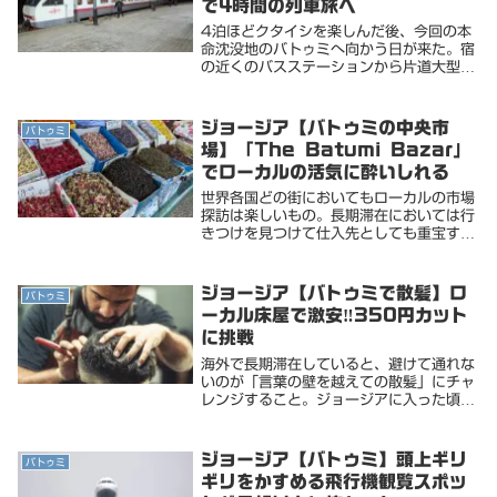
で4時間の列車旅へ
4泊ほどクタイシを楽しんだ後、今回の本
命沈没地のバトゥミへ向かう日が来た。宿
の近くのバスステーションから片道大型バ
ス30ラリ（約1600円）マルシュルート
カというバンが20ラリ（約1000円）で
バトゥミへ出発してるけど、最安の鉄道が
ジョージア【バトゥミの中央市
バトゥミ
2ラリ（...
場】「The Batumi Bazar」
でローカルの活気に酔いしれる
世界各国どの街においてもローカルの市場
探訪は楽しいもの。長期滞在においては行
きつけを見つけて仕入先としても重宝す
る。初めてのジョージア、まずはカルフー
ルなどのスーパーで基準となる物価の相場
感を養っておく。次はローカル市場だ。ロ
ジョージア【バトゥミで散髪】ロ
バトゥミ
ーカル市場も本...
ーカル床屋で激安‼️350円カット
に挑戦
海外で長期滞在していると、避けて通れな
いのが「言葉の壁を越えての散髪」にチャ
レンジすること。ジョージアに入った頃
は、まだ肌寒い日が続いていたが徐々に季
節が変わってバトゥミではバス車内に冷房
が入るようになり、遠くに見える山々の残
ジョージア【バトゥミ】頭上ギリ
バトゥミ
雪も見えなくな...
ギリをかすめる飛行機観覧スポッ