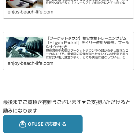
住民やお店が多く「マレーシア」の町並みにとても良く似て
いるプーケットはもちろんアオナンビーチに比べて物価も安
く。外国人向けコンドなど...
enjoy-beach-life.com
【プーケットタウン】格安本格トレーニングジム
「HI gym Phuket」デイリー使用が最高。プール
&サウナ付き
現在滞在中の宿はプーケットタウン中心部から少し離れたロ
ーカルエリア。最低限の設備が揃ったキレイな格安宿で周り
には安い地元食堂が多く、とても快適に過ごしている。とは
いえ格安宿なのでプールやジムなどの設備は当然無し。しか
enjoy-beach-life.com
し偶然目の前に立派なジム...
最後までご覧頂き有難うございます▼ご支援いただけると
励みになります