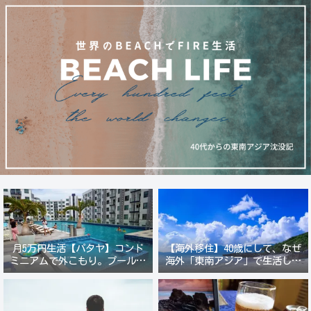
月5万円生活【パタヤ】コンド
【海外移住】40歳にして、なぜ
ミニアムで外こもり。プール付
海外「東南アジア」で生活しよ
き新築コンドでステーキ&ウオ
うと思ったのか？
ッカ三昧