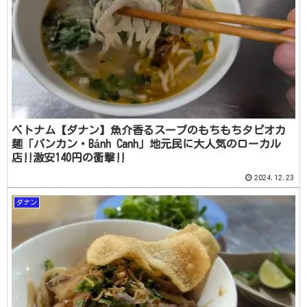
ベトナム【ダナン】魚介香るスープのもちもちタピオカ
麺「バンカン・Bánh Canh」地元民に大人気のローカル
店‼️激安140円の衝撃‼️
2024.12.23
ダナン