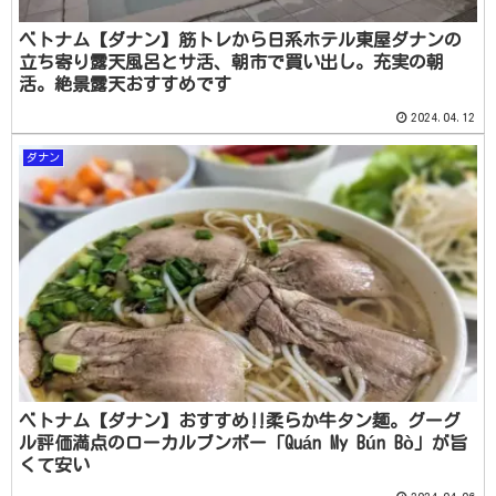
ベトナム【ダナン】筋トレから日系ホテル東屋ダナンの
立ち寄り露天風呂とサ活、朝市で買い出し。充実の朝
活。絶景露天おすすめです
2024.04.12
ダナン
ベトナム【ダナン】おすすめ‼柔らか牛タン麺。グーグ
ル評価満点のローカルブンボー「Quán My Bún Bò」が旨
くて安い