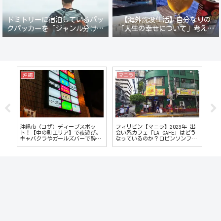
ドミトリーに宿泊しているバッ
【海外沈没生活】自分なりの
クパッカーを「ジャンル分けし
「人生の幸せについて」考えて
て人間観察」が楽しい。
みる。
沖縄
マニラ
ホ
へ】
沖縄市（コザ）ディープスポッ
フィリピン【マニラ】2023年 出
ベ
い
ト！【中の町エリア】で夜遊び。
会い系カフェ「LA CAFE」はどう
タ
簡
キャバクラやガールズバーで酔い
なっているのか？ロビンソンフー
オ
つぶれる
ドコート経由でレポート