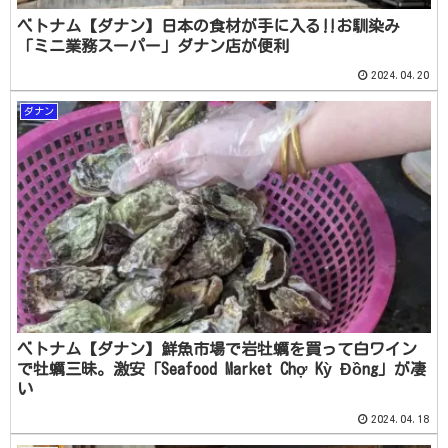
ベトナム【ダナン】日本の食材が手に入る‼お馴染み
「ミニ業務スーパー」ダナン店が便利
2024.04.20
ダナン
ベトナム【ダナン】鮮魚市場で岩牡蠣を買って白ワイン
で牡蠣三昧。激安「Seafood Market Chợ Kỳ Đồng」が凄
い
2024.04.18