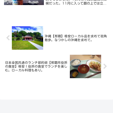
候だった。11月に入って暦の上では立冬
を迎えたが、相変わらず「夏」の沖縄。到
着後の空港で31℃また、この地で何をす
る訳でもなく、海辺をただ毎日散歩して泡
盛に溺れる生...
沖縄【那覇】格安ローカル品を求めて街角
散歩。なつかしの沖縄を求めて。
日本全国共通のランチ節約術【那覇市役所
の食堂】格安！役所の食堂でランチを楽し
む。ローカル料理もあり。