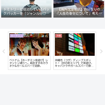
ドミトリーに宿泊しているバッ
【海外沈没生活】自分なりの
クパッカーを「ジャンル分けし
「人生の幸せについて」考えて
て人間観察」が楽しい。
みる。
ホーチミン
沖縄
マ
Vは
ベトナム【ホーチミン夜遊び】レ
沖縄市（コザ）ディープスポッ
2
違
タントン通りへ。超おすすめカラ
ト！【中の町エリア】で夜遊び。
ラ
ラオ
オケ&ガールズバーで泥酔。
キャバクラやガールズバーで酔い
の
つぶれる