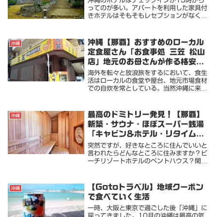
沖縄のホテルはチェックインが15時から
ってのが多い。アパートを利用した家具付
きホテルはそもそもレセプションがなくて
部屋の一室を使ってチェックインをすると
ころもある。そういうところは、早めに着
いても準備ができてるのでどうぞ。とはい
沖縄【那覇】おすすめのローカル
沖縄
かない。きっ...
定食屋さん「お食事処 三笠 松山
店」地元のお母さんが作る格安定
食！
海外を転々と放浪旅をするにおいて、食生
活はローカルの食堂や屋台、地元市場食材
での自炊を常としている。当然沖縄に来て
も、いわゆる観光客御用達のようなレスト
ランには興味薄。しかし、当然日本だし中
心地那覇だし、誰も知らないドローカル店
最高のドミトリー発見！【那覇】
沖縄
を見つけるの...
新築・サウナ・ほぼスーパー銭湯
「キャビン＆ホテル・リタイム」
がおすすめ！
突然ですが、好きなところに住んでいいと
言われたらどんなところに住みますか？ビ
ーチリゾートホテルのペントハウス？閑静
な湖畔のログハウス？個人的には即答でこ
う答えます。「スーパー銭湯に住みたい」
と・・そんな夢を激安で叶えてくれる宿に
【Gotoトラベル】地域クーポン
沖縄
出会うことが...
で食べていく生活
一時、大阪と東京で過ごした後「沖縄」に
戻ってきました。10月の沖縄は最高の気