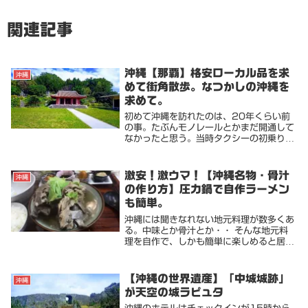
関連記事
沖縄【那覇】格安ローカル品を求
沖縄
めて街角散歩。なつかしの沖縄を
求めて。
初めて沖縄を訪れたのは、20年くらい前
の事。たぶんモノレールとかまだ開通して
なかったと思う。当時タクシーの初乗りが
300円台だったような（記憶あいまいで
すが）道中、今のようにコンビニもそれほ
ど多くなくて、個人商店の軒先でお弁当を
激安！激ウマ！【沖縄名物・骨汁
沖縄
よく買った。...
の作り方】圧力鍋で自作ラーメン
も簡単。
沖縄には聞きなれない地元料理が数多くあ
る。中味とか骨汁とか・・ そんな地元料
理を自作で、しかも簡単に楽しめると居候
中のホストファミリーの奥さん（宮古島出
身）が骨汁を作ってくれたので、作り方と
併せてご紹介。沖縄名物・骨汁作り方と言
【沖縄の世界遺産】「中城城跡」
沖縄
っても超簡単...
が天空の城ラピュタ