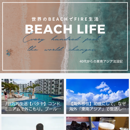
月5万円生活【パタヤ】コンド
【海外移住】40歳にして、なぜ
ミニアムで外こもり。プール付
海外「東南アジア」で生活しよ
き新築コンドでステーキ&ウオ
うと思ったのか？
ッカ三昧