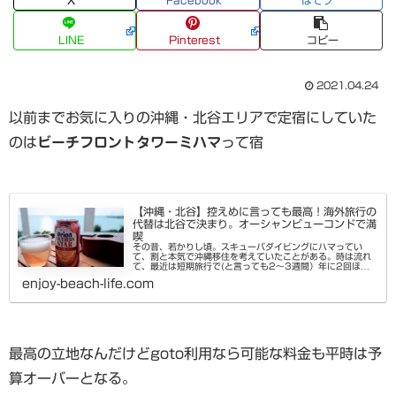
X
Facebook
はてブ
LINE
Pinterest
コピー
2021.04.24
以前までお気に入りの沖縄・北谷エリアで定宿にしていた
のは
ビーチフロントタワーミハマ
って宿
【沖縄・北谷】控えめに言っても最高！海外旅行の
代替は北谷で決まり。オーシャンビューコンドで満
喫
その昔、若かりし頃。スキューバダイビングにハマってい
て、割と本気で沖縄移住を考えていたことがある。時は流れ
て、最近は短期旅行で(と言っても2～3週間）年に2回ほど
訪れる位になった。当然、日本なのでビザいらず。住みたい
enjoy-beach-life.com
なら割安アパートを借りる...
最高の立地なんだけどgoto利用なら可能な料金も平時は予
算オーバーとなる。