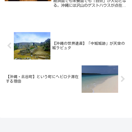
経済面でも栄養面でも「自炊」が大切とな
る。沖縄には沢山のゲストハウスが点在す
るが、綺麗で格安のドミトリーの中で「自
炊」と「国際交流」という意味でお勧めで
きる宿のご紹介。サンチャゴゲストハウス
那覇 (Sa...
【沖縄の世界遺産】「中城城跡」が天空の
城ラピュタ
【沖縄・北谷町】という町にヘビロテ滞在
する理由