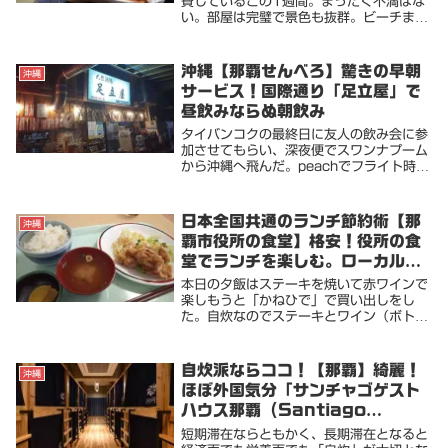
費しているこの1週間。まったく不満はな
い。部屋は完璧で景色も抜群。ビーチまで
は徒歩3分。吹き抜けるそよ風は心地よい
の一言。まさに、沈没生活において理想的
な環境といえる。まぁそれでも折角だから
沖縄【那覇せんべろ】驚きの早朝
沖縄
少しだけお出...
サービス！国際通り「足立屋」で
昼飲みならぬ朝飲み
タイバンコクの最終日に友人の飲み会に参
加させてもらい、深夜便でスワンナプーム
から沖縄へ飛んだ。peachでフライト時間
は3時間50分。軽く飲んでの深夜便なの
で寝ている間に到着と目論んだが、なかな
か寝付けず朝8時に那覇空港へ到着。スム
日本全国共通のランチ節約術【那
沖縄
ーズに入...
覇市役所の食堂】格安！役所の食
堂でランチを楽しむ。ローカル料
理もあり。
本日の夕飯はステーキを焼いて赤ワインで
楽しもうと「かねひで」で買い出しをし
た。自炊なのでステーキとワイン（ボト
ル）で1000円以下。なので、ランチは目
玉焼きとカップ麺で済まそうと宿のキッチ
ンへ入ると、タイミング悪く先客が調理中
自炊派ならココ！【那覇】綺麗！
沖縄
だった。待つの...
ほぼ外国気分「サンチャゴゲスト
ハウス那覇 (Santiago
Guesthouse Naha)」
短期滞在ならともかく、長期滞在となると