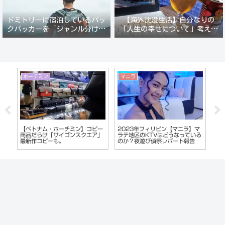
ドミトリーに宿泊しているバッ
【海外沈没生活】自分なりの
クパッカーを「ジャンル分けし
「人生の幸せについて」考えて
て人間観察」が楽しい。
みる。
沖縄
ホーチミン
香
マ
沖縄市（コザ）ディープスポッ
【ホーチミン夜遊び】レタントン
2
いる
ト！【中の町エリア】で夜遊び。
日本人街のガールズバーが面白
へ
キャバクラやガールズバーで酔い
い。
し
つぶれる
ば