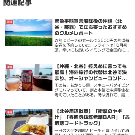
関連記事
緊急事態宣言解除後の沖縄（北
沖縄
谷・那覇）で立ち寄ったおすすめ
のグルメレポート
以前にピーチのセールで3500円の片道航
空券を予約していた。フライトは10月初
頭。幸いにも良いタイミングで全国的に緊
急事態解除。前回はお店はもちろんビーチ
も閉鎖で残念な旅となったが、今回解除後
の沖縄で時短営業ながらも食事やお酒を楽
【沖縄・北谷】控えめに言っても
沖縄
しめた。コ...
最高！海外旅行の代替は北谷で決
まり。オーシャンビューコンドで
満喫
その昔、若かりし頃。スキューバダイビン
グにハマっていて、割と本気で沖縄移住を
考えていたことがある。時は流れて、最近
は短期旅行で(と言っても2～3週間）年に
2回ほど訪れる位になった。当然、日本な
のでビザいらず。住みたいなら割安アパー
【北谷周辺散策】「衝撃のヤギ
沖縄
トを借りる...
汁」「雰囲気抜群老舗BAR」「お
洒落フードトラック」
一日の大半を部屋とビーチと買い出しで消