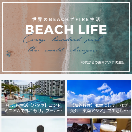
月5万円生活【パタヤ】コンド
【海外移住】40歳にして、なぜ
ミニアムで外こもり。プール付
海外「東南アジア」で生活しよ
き新築コンドでステーキ&ウオ
うと思ったのか？
ッカ三昧