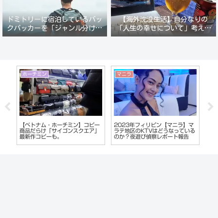
ドミトリーに宿泊しているバッ
【海外沈没生活】自分なりの
クパッカーを「ジャンル分けし
「人生の幸せについて」考えて
て人間観察」が楽しい。
みる。
沖縄
ベトナム
雑
マ
沖縄市（コザ）ディープスポッ
【ベトナム】の都市別コピー・フ
お
いる
ト！【中の町エリア】で夜遊び。
ェイク商品の販売傾向を偏見でレ
シ
キャバクラやガールズバーで酔い
ポート
2
つぶれる
シ