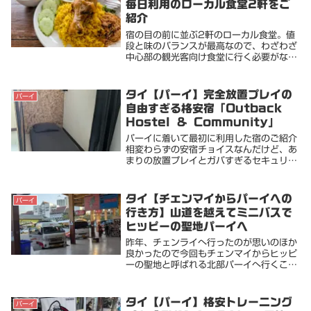
毎日利用のローカル食堂2軒をご
紹介
宿の目の前に並ぶ2軒のローカル食堂。値
段と味のバランスが最高なので、わざわざ
中心部の観光客向け食堂に行く必要がなく
なり、パーイ沈没中に通ったお店をシェア
します。ไอ่สร อิ่ม อร่อย ก๋วยเตี๋ยว เย็นตาโฟ
ต้ม...
タイ【パーイ】完全放置プレイの
パーイ
自由すぎる格安宿「Outback
Hostel & Community」
パーイに着いて最初に利用した宿のご紹介
相変わらずの安宿チョイスなんだけど、あ
まりの放置プレイとガバすぎるセキュリテ
ィが面白かったのでシェアします場所はパ
ーイの中心部から徒歩20分ほど離れた、
とても閑静なエリア。悪く言うと何もない
タイ【チェンマイからパーイへの
パーイ
場所まず、入...
行き方】山道を越えてミニバスで
ヒッピーの聖地パーイへ
昨年、チェンライへ行ったのが思いのほか
良かったので今回もチェンマイからヒッピ
ーの聖地と呼ばれる北部パーイへ行くこと
にした。特に用事はない…単なる暇つぶし
チケットの取り方はこちらを参照朝8:30
発のバンを予約前回チェンライへ行った時
タイ【パーイ】格安トレーニング
パーイ
に使ったバ...