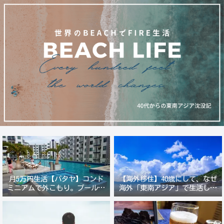
月5万円生活【パタヤ】コンド
【海外移住】40歳にして、なぜ
ミニアムで外こもり。プール付
海外「東南アジア」で生活しよ
き新築コンドでステーキ&ウオ
うと思ったのか？
ッカ三昧