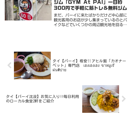
ジム「GYM At PAI」一日約
300円で手軽に筋トレ&無料ジム
まだ、パーイに来たばかりだけど中心部に
観光客用のお店が少し集まっているのとバ
イクなどでいくつかの周辺観光地を回る以
外に特に何もない街という印象。もちろ
ん、それを目的に欧米人が集まってくるス
ローライフがテーマのエリアだから問題は
ない。そういう...
タイ【パーイ】格安‼アヒル飯「カオナー
ペット」専門店 เฮงเฮงเฮง ขาหมูเจ๊
ฝน@ปาย
タイ【パーイ沈没】お気に入り!!毎日利用
のローカル食堂2軒をご紹介