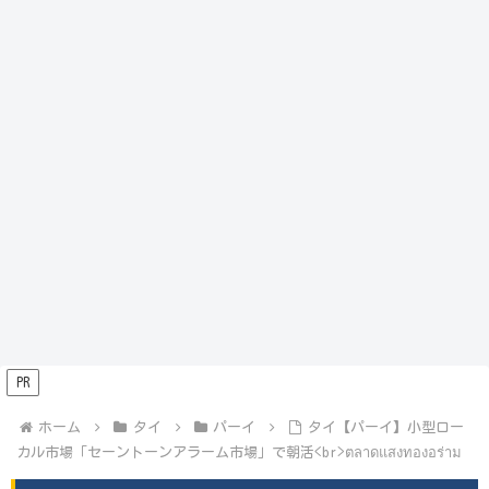
PR
ホーム
タイ
パーイ
タイ【パーイ】小型ロー
カル市場「セーントーンアラーム市場」で朝活<br>ตลาดแสงทองอร่าม