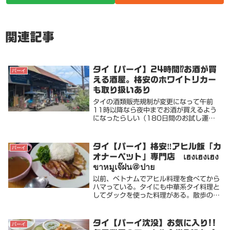
関連記事
タイ【パーイ】24時間⁉お酒が買
パーイ
える酒屋。格安のホワイトリカー
も取り扱いあり
タイの酒類販売規制が変更になって午前
11時以降なら夜中までお酒が買えるよう
になったらしい（180日間のお試し運
用）しかし、規制はスーパーやコンビニ、
一部飲食店に限った話。お酒だけを扱って
る主に卸売りをメインとやっている酒屋は
タイ【パーイ】格安‼アヒル飯「カ
パーイ
いつでも購入でき...
オナーペット」専門店 เฮงเฮงเฮง
ขาหมูเจ๊ฝน@ปาย
以前、ベトナムでアヒル料理を食べてから
ハマっている。タイにも中華系タイ料理と
してダックを使った料理がある。散歩の途
中でふらりと寄ったお店をご紹介します
เฮงเฮงเฮง ขาหมูเจ๊ฝนもちろんお店の名前
は読めません。グーグルマップでは...
タイ【パーイ沈没】お気に入り!!
パーイ