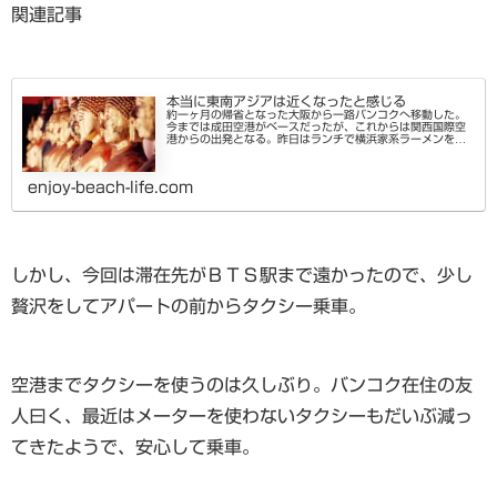
関連記事
本当に東南アジアは近くなったと感じる
約一ヶ月の帰省となった大阪から一路バンコクへ移動した。
今までは成田空港がベースだったが、これからは関西国際空
港からの出発となる。昨日はランチで横浜家系ラーメンを頂
き、夜はスシローでお寿司をたらふく楽しんで国内最後の夜
に思い残すことはない。関...
enjoy-beach-life.com
しかし、今回は滞在先がＢＴＳ駅まで遠かったので、少し
贅沢をしてアパートの前からタクシー乗車。
空港までタクシーを使うのは久しぶり。バンコク在住の友
人曰く、最近はメーターを使わないタクシーもだいぶ減っ
てきたようで、安心して乗車。