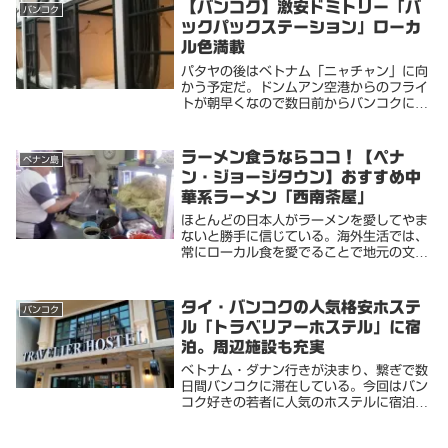
のだけど）安心してください。探せばあり
【バンコク】激安ドミトリー「バ
バンコク
ますよ。激安酒...
ックパックステーション」ローカ
ル色満載
パタヤの後はベトナム「ニャチャン」に向
かう予定だ。ドンムアン空港からのフライ
トが朝早くなので数日前からバンコクに滞
在することにした。どうせつなぎの宿泊な
ので久しぶりに格安ドミトリーに泊まって
みた。バンコクは大都会だと認識してるけ
ラーメン食うならココ！【ペナ
ペナン島
ど、少し外れ...
ン・ジョージタウン】おすすめ中
華系ラーメン「西南茶屋」
ほとんどの日本人がラーメンを愛してやま
ないと勝手に信じている。海外生活では、
常にローカル食を愛でることで地元の文化
と触れ合ってきた（安いからとも言う）し
かしながら、ラーメン。食べたいよね。東
南アジア各地でも、ヌードルスープは国々
タイ・バンコクの人気格安ホステ
バンコク
独自のメニュ...
ル「トラベリアーホステル」に宿
泊。周辺施設も充実
ベトナム・ダナン行きが決まり、繋ぎで数
日間バンコクに滞在している。今回はバン
コク好きの若者に人気のホステルに宿泊。
便利な場所とは言えないけど周辺には格安
ローカルフードが並び、設備も概ね必要な