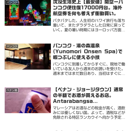
沈没生活史上【最安値】関空ーバ
バンコク
ンコク便往復17000円台。海外
航空券を何も考えず衝動買い。
バタバタした、人生初のハワイ旅行も落ち
着いて、またダラダラとした日常に戻って
いく。夏の暑い時期にはヨーロッパ方面に
避暑に出かけたいと何となく考えてはいる
が、それ以外はノープラン。座右の銘は
「人生ノープラン」どっかのキャッチコピ
バンコク・湯の森温泉
バンコク
ーで「ノーミュ...
(Yunomori Onsen Spa)で
暇つぶしに使える小技
バンコクに到着してからすぐに、現地で働
いている友人から週末のお誘いを受けた。
週末まではまだ数日あり、当初はすぐにパ
タヤへ向かう予定だった。お誘いは嬉しい
のだが、彼らと行動を共にすると色々と予
算的に厳しくなる。（高級なレストランや
【ペナン・ジョージタウン】通常
ペナン島
ホテルを利用...
の半額でお酒が買えるお店。
Antarabangsa
Enterprise。ローカルタバコも
マレーシアはお酒などの税金が高く、酒飲
激安。
みには優しくない国。よって、酒税などが
免除される特区ランカウイへ向かう予定
で、その前にトランジットで立ち寄ったの
がペナン島。（とはいえ3日もいてしまう