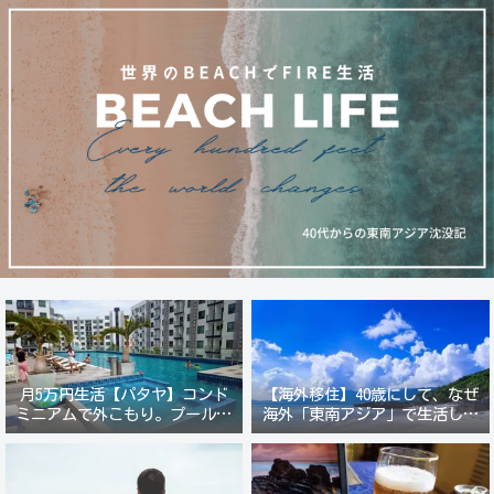
月5万円生活【パタヤ】コンド
【海外移住】40歳にして、なぜ
ミニアムで外こもり。プール付
海外「東南アジア」で生活しよ
き新築コンドでステーキ&ウオ
うと思ったのか？
ッカ三昧