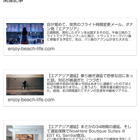
関連記事
目が覚めて、突然のフライト時間変更メール。ダナ
ン発「エアアジア」
2週間弱、滞在したダナンを出国するその日。午後三時のフ
ライトでクアラルンプールに飛び、トランスファーでバリ島
に移動する予定だ。先日、バリ島のアグン山がまた大きな噴
火を2度ほど起こした。今後の影響もまったく読めない。こ
ればかりは自然が相手だか...
enjoy-beach-life.com
【エアアジア遅延】乗り継ぎ遅延で悲惨な目にあっ
た話。対応が雑過ぎた（つづき）
前回の続き前回の記事※今回はあまりに過酷だったのでほと
んど写真はありません。と言うより、写真を撮る暇がなかっ
た。結局、約3時間遅れてダナンの空港を中継地クアラルン
プールへ飛び立ったエアアジア。当初の遅れで乗り継ぎ時間
は残り「50分」最終的に...
enjoy-beach-life.com
【エアアジア遅延】まさかの34時間の遅延。そし
て遅延保険でNowHere Boutique Suites @
EST KL Sentral宿泊。
バリ島の空港からクアラルンプール経由での帰国を予定して