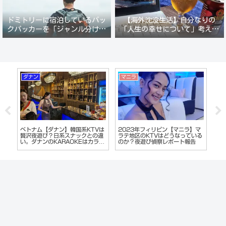
ドミトリーに宿泊しているバッ
【海外沈没生活】自分なりの
クパッカーを「ジャンル分けし
「人生の幸せについて」考えて
て人間観察」が楽しい。
みる。
ダナン
マニラ
沖
ベトナム【ダナン】韓国系KTVは
2023年フィリピン【マニラ】マ
沖
こ
贅沢夜遊び？日系スナックとの違
ラテ地区のKTVはどうなっている
ト
れ
い。ダナンのKARAOKEはカラオ
のか？夜遊び偵察レポート報告
キ
ケじゃない!?
つ