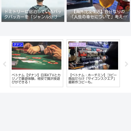
ドミトリーに宿泊しているバッ
【海外沈没生活】自分なりの
クパッカーを「ジャンル分けし
「人生の幸せについて」考えて
て人間観察」が楽しい。
みる。
ダナン
ホーチミン
ホ
Vは
ベトナム【ダナン】日系KTVとカ
【ベトナム・ホーチミン】コピー
ベ
違
ジノで豪遊体験。格安で贅沢夜遊
商品だらけ「サイゴンスクエア」
タ
ラオ
びができる！
最新作コピーも。
オ