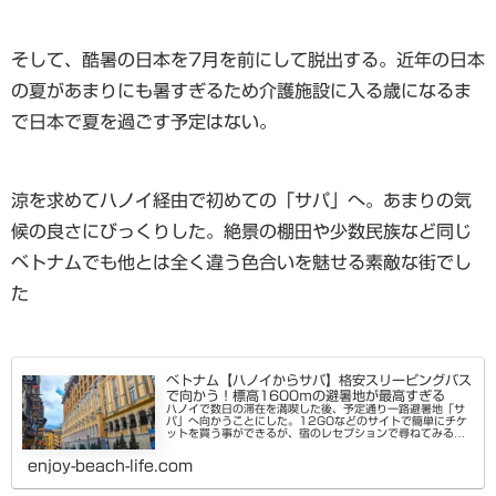
そして、酷暑の日本を7月を前にして脱出する。近年の日本
の夏があまりにも暑すぎるため介護施設に入る歳になるま
で日本で夏を過ごす予定はない。
涼を求めてハノイ経由で初めての「サパ」へ。あまりの気
候の良さにびっくりした。絶景の棚田や少数民族など同じ
ベトナムでも他とは全く違う色合いを魅せる素敵な街でし
た
ベトナム【ハノイからサパ】格安スリーピングバス
で向かう！標高1600ｍの避暑地が最高すぎる
ハノイで数日の滞在を満喫した後、予定通り一路避暑地「サ
パ」へ向かうことにした。12GOなどのサイトで簡単にチケ
ットを買う事ができるが、宿のレセプションで尋ねてみると
そこでも手配してくれるとのこと。朝早い出発なので宿まで
ピックアップしてくれて...
enjoy-beach-life.com