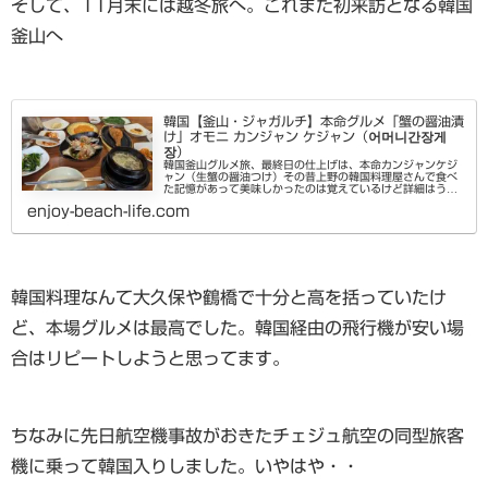
そして、11月末には越冬旅へ。これまた初来訪となる韓国
釜山へ
韓国【釜山・ジャガルチ】本命グルメ「蟹の醤油漬
け」オモニ カンジャン ケジャン（어머니간장게
장）
韓国釜山グルメ旅、最終日の仕上げは、本命カンジャンケジ
ャン（生蟹の醤油つけ）その昔上野の韓国料理屋さんで食べ
た記憶があって美味しかったのは覚えているけど詳細はうろ
覚え。初めての訪韓で本場を体験する。実際釜山のジャガル
enjoy-beach-life.com
チエリアにはそれほど専門...
韓国料理なんて大久保や鶴橋で十分と高を括っていたけ
ど、本場グルメは最高でした。韓国経由の飛行機が安い場
合はリピートしようと思ってます。
ちなみに先日航空機事故がおきたチェジュ航空の同型旅客
機に乗って韓国入りしました。いやはや・・