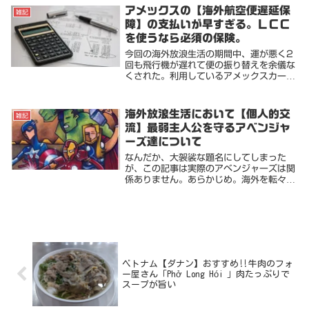
はあまり気にも留めず、それから辺りの散
アメックスの【海外航空便遅延保
雑記
策をしたりホ...
障】の支払いが早すぎる。ＬＣＣ
を使うなら必須の保険。
今回の海外放浪生活の期間中、運が悪く2
回も飛行機が遅れて便の振り替えを余儀な
くされた。利用しているアメックスカード
に海外航空便遅延保障が自動付帯なので利
用してみた。関連記事利用に関しては、一
回の遅延に対して上限が2万円と定められ
海外放浪生活において【個人的交
雑記
ている。保険...
流】最弱主人公を守るアベンジャ
ーズ達について
なんだか、大袈裟な題名にしてしまった
が、この記事は実際のアベンジャーズは関
係ありません。あらかじめ。海外を転々と
旅をしていると、各地で交流ができる。ド
ミトリーなどを多々利用していれば尚更で
ある。今回は、そんな一期一会の出会いの
話ではなく長い...
ベトナム【ダナン】おすすめ‼️牛肉のフォ
ー屋さん「Phở Long Hói 」肉たっぷりで
スープが旨い