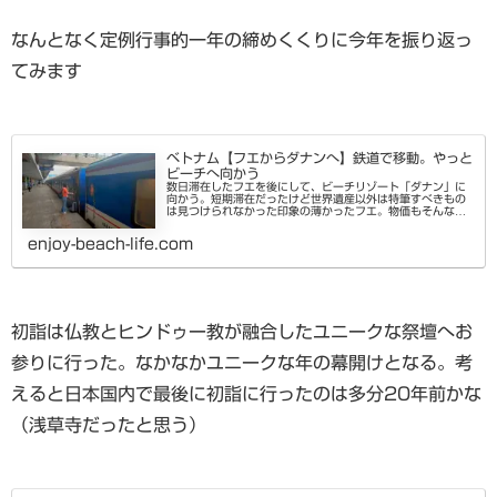
なんとなく定例行事的一年の締めくくりに今年を振り返っ
てみます
ベトナム【フエからダナンへ】鉄道で移動。やっと
ビーチへ向かう
数日滞在したフエを後にして、ビーチリゾート「ダナン」に
向かう。短期滞在だったけど世界遺産以外は特筆すべきもの
は見つけられなかった印象の薄かったフエ。物価もそんなに
安くないし、学生が多い若者の小さな街という感じ。のんび
りして悪くはなかったけど...
enjoy-beach-life.com
初詣は仏教とヒンドゥー教が融合したユニークな祭壇へお
参りに行った。なかなかユニークな年の幕開けとなる。考
えると日本国内で最後に初詣に行ったのは多分20年前かな
（浅草寺だったと思う）