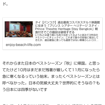
ド。
タイ【バンコク】過去最高コスパホステル‼映画館
に住まう「プリンス シアター ヘリテージ ステイ -
Prince Theatre Heritage Stay Bangkok」朝
食付きでこの値段は破格すぎる
いつもとは違う宿にも色々泊まってみようと試みて3件目の
ドミトリーにチェックイン。これまで数々の安宿に宿泊して
きたが、過去最強と言っても過言ではない素晴らしいコスパ
の宿に出会ったのでシェアします。場所はシーロムエリアの
enjoy-beach-life.com
リバーサイド。BTSの最...
それからまた日本のベストシーズン「秋」に帰国。と思っ
てたけど10月はまだまだ残暑が厳しくて11月になったら
急に寒くなるっていう始末。まったくベストシーズンとは
呼べなかった。日本の気候大丈夫？世界的にそうなの？も
う日本には四季がないです