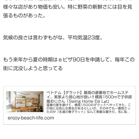
様々な店があり物価も安い。特に野菜の新鮮さには目を見
張るものがあった。
気候の良さは言わずもがな、平均気温23度。
もう来年から夏の時期はｅビザ90日を申請して、毎年この
街に沈没しようと思ってる
ベトナム【ダラット】最高の避暑地でホームステ
イ。実家より居心地が良い‼標高1500mで子供部
屋おじさん「Swing Home Đà Lạt」
猛暑の夏を避けて、標高1500のダラットへやってきた。こ
の地には色んな異名があるらしいが、その中でも一番刺さっ
たのが「永遠の春ダラット」なんて素敵な響きだ。名に恥じ
ず、日中でも23度、朝晩は寒いくらいだ・・いやちょっと寒
enjoy-beach-life.com
すぎるそんなダラット...