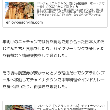
ベトナム【ニャチャン】古代仏閣遺跡「ポー・ナガ
ール」で2024年の初詣をする
日本人の年始の御参りは神社仏閣へと決まっている。神に祈
願するのは解るとして仏にお願い事ってなんか違うくない？
って常々思っている。そんなクリスマスもハロウィンも楽し
む民族だから、どんな神様に無病息災を祈願しても許される
だろうってことで年始にニ...
enjoy-beach-life.com
年明けのニャチャンでは偶然現地で知り合った日本人のお
じさんたちと食事をしたり、バイクツーリングを楽しんだ
り有益な？情報交換をして過ごした。
その後は航空券が安かったという理由だけでクアラルンプ
ールへ移動してチャイナタウンで中華料理やインドカレー
を食べ歩いたり、街歩きを堪能した。
マレーシア【クアラルンプール】チャイナタウンの
フリーマーケットがガラクタ市過ぎて面白い