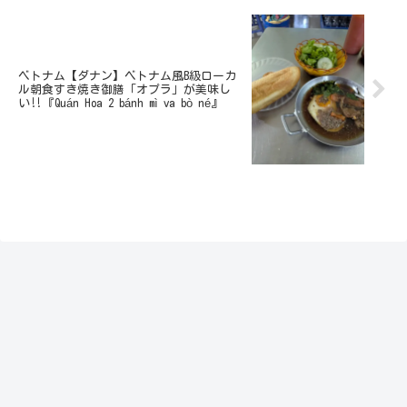
ベトナム【ダナン】ベトナム風B級ローカ
ル朝食すき焼き御膳「オプラ」が美味し
い‼️『Quán Hoa 2 bánh mì va bò né』