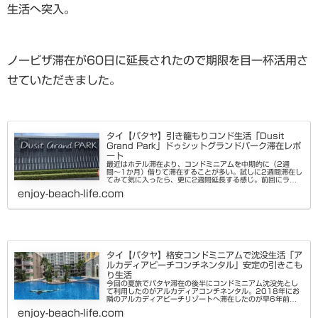
生活へ突入。
ノービザ滞在が60日に延長されたので期限を目一杯活用さ
せていただきました。
タイ【パタヤ】引き籠もりコンド生活「Dusit
Grand Park」ドゥシットグランドパーク滞在レポ
ート
最近はホテル滞在より、コンドミニアムを中期的に（2週
間〜1か月）借りて滞在することが多い。試しに2週間滞在し
てみて気に入ったら、更に2週間延長する感じ。前回にラグ
ーナビーチリゾート3・モルディブに滞在した時、敷地内に
enjoy-beach-life.com
売店はあったものの、周り...
タイ【パタヤ】格安コンドミニアムで沈没生活「ア
ルカディアビーチコンチネンタル」安定の引きこも
り生活
今回の夏旅でパタヤ滞在の後半にコンドミニアム沈没先とし
て利用したのがアルカディアコンチネンタル。2018年にお
隣のアルカディアビーチリゾートへ滞在したのが早6年前。
公式には両方とも2019年完成となっているけど当時2018
enjoy-beach-life.com
年時点で利用した。...