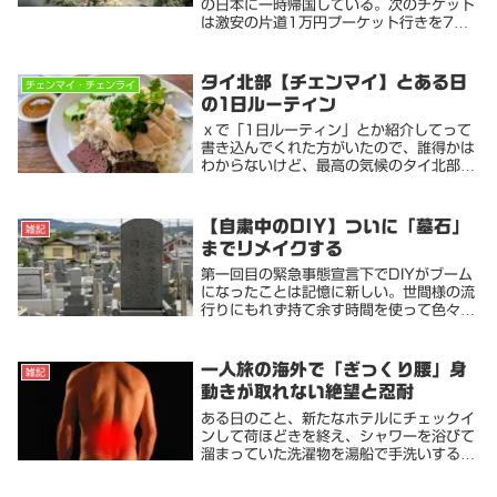
も世界一周か？
の日本に一時帰国している。次のチケット
は激安の片道1万円プーケット行きを7月
に購入済。片道1万円のプーケット行きチ
ケットを以前に買った。便変更の連絡が来
て無料で変更できる日に変更した。その日
タイ北部【チェンマイ】とある日
チェンマイ・チェンライ
は2.4万円...
の1日ルーティン
ｘで「1日ルーティン」とか紹介してって
書き込んでくれた方がいたので、誰得かは
わからないけど、最高の気候のタイ北部で
のダラダラ沈没生活をご紹介してみますパ
タヤ版はこちら今回はキッチン無しの安宿
滞在バージョン今の季節(1月）チェンマイ
【自粛中のDIY】ついに「墓石」
雑記
の日の出は...
までリメイクする
第一回目の緊急事態宣言下でDIYがブーム
になったことは記憶に新しい。世間様の流
行りにもれず持て余す時間を使って色々な
DIYに手を付けた。部屋のリメイクならい
ざ知らず、キッチンのリフォームまでやっ
てしまっては、狭い実家の中で手を付ける
一人旅の海外で「ぎっくり腰」身
雑記
ところも...
動きが取れない絶望と忍耐
ある日のこと、新たなホテルにチェックイ
ンして荷ほどきを終え、シャワーを浴びて
溜まっていた洗濯物を湯船で手洗いする事
にした。前屈みに洗濯物を取り出すとき腰
のあたりにズキッと痛みが走った。その時