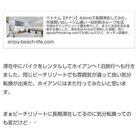
ベトナム【ダナン】Airbnbで長期滞在してみた。
市場買い出し→ジム通い→自炊飲みループ生活
今回はダナンでじっくり腰を降ろして、まさに沈没生活を満
喫する事にした。滞在先はAirbnbで契約した部屋。別に
agodaやbooking.comでも良いんだけど、キッチン設備が充
実した長期滞在向けの物件はAirbnbが強いキッチン設備がい
ら...
enjoy-beach-life.com
滞在中にバイクをレンタルしてホイアンへ1泊旅行へも行き
ました。同じビーチリゾートでも雰囲気が違って良い気分
転換が出来た。ホイアンにはまた行ってみたいと思いま
す。
まぁビーチリゾートに長期滞在してるのに気分転換っての
も変だけど・・