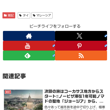
雑記
タイ
マレーシア
ビーチライフをフォローする
関連記事
次回の旅はコーカサス地方からス
雑記
タート‼️ノービザ滞在1年可能ノマ
ドの聖地「ジョージア」から、ト
ルコ・ギリシャ・エジプト⁉️それと
色々あって越冬旅を途中で切り上げ、極寒