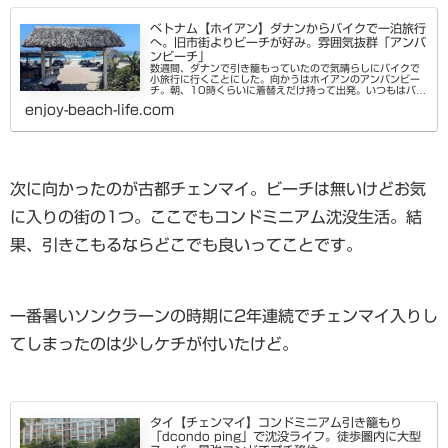
ベトナム【ホイアン】ダナンからバイクで一泊旅行
へ。旧市街よりビーチが好み。雰囲気抜群「アンバ
ンビーチ」
数週間、ダナンで引き籠もっていたので気晴らしにバイクで
小旅行に行くことにした。向かうはホイアンのアンバンビー
チ。朝、10時くらいに着替えだけ持って出発。いつもはバッ
クパックを背負っての移動なので身軽なのは新鮮だ。ダナン
enjoy-beach-life.com
を出て海沿いを南下して...
次に向かったのが古都チェンマイ。ビーチは無いけどお気
に入りの街の1つ。ここでもコンドミニアム沈没生活。結
果、引きこもるならどこでも良いってことです。
一番暑いソンクラーンの時期に2年連続でチェンマイ入りし
てしまったのは少しケチが付いたけど。
タイ【チェンマイ】コンドミニアム引き籠もり
「dcondo ping」で沈没ライフ。徒歩圏内に大型