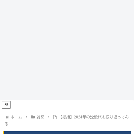
PR
ホーム
雑記
【総括】2024年の沈没旅を振り返ってみ
る