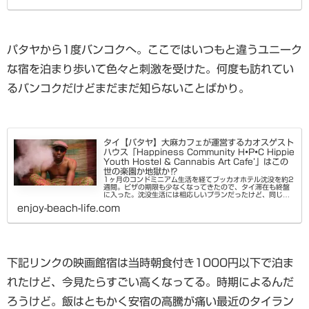
パタヤから1度バンコクへ。ここではいつもと違うユニーク
な宿を泊まり歩いて色々と刺激を受けた。何度も訪れてい
るバンコクだけどまだまだ知らないことばかり。
タイ【パタヤ】大麻カフェが運営するカオスゲスト
ハウス「Happiness Community H•P•C Hippie
Youth Hostel & Cannabis Art Cafe’」はこの
世の楽園か地獄か⁉
1ヶ月のコンドミニアム生活を経てブッカオホテル沈没を約2
週間。ビザの期限も少なくなってきたので、タイ滞在も終盤
に入った。沈没生活には相応しいプランだったけど、同じ様
な毎日の繰り返しに少し飽きてきた。それならばと、普段は
enjoy-beach-life.com
チョイスしないであろう...
下記リンクの映画館宿は当時朝食付き1000円以下で泊ま
れたけど、今見たらすごい高くなってる。時期によるんだ
ろうけど。飯はともかく安宿の高騰が痛い最近のタイラン