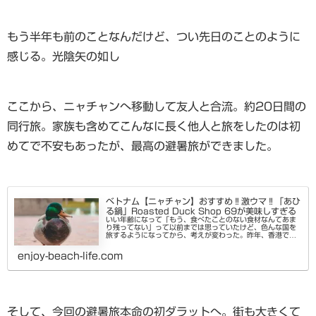
もう半年も前のことなんだけど、つい先日のことのように
感じる。光陰矢の如し
ここから、ニャチャンへ移動して友人と合流。約20日間の
同行旅。家族も含めてこんなに長く他人と旅をしたのは初
めてで不安もあったが、最高の避暑旅ができました。
ベトナム【ニャチャン】おすすめ‼激ウマ‼「あひ
る鍋」Roasted Duck Shop 69が美味しすぎる
いい年齢になって「もう、食べたことのない食材なんてあま
り残ってない」って以前までは思っていたけど、色んな国を
旅するようになってから、考えが変わった。昨年、香港で
「鳩のロースト」を食べたとき、なぜこの美食材が日本で広
まらないのか不思議に思った...
enjoy-beach-life.com
そして、今回の避暑旅本命の初ダラットへ。街も大きくて