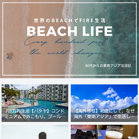
月5万円生活【パタヤ】コンド
【海外移住】40歳にして、なぜ
ミニアムで外こもり。プール付
海外「東南アジア」で生活しよ
き新築コンドでステーキ&ウオ
うと思ったのか？
ッカ三昧