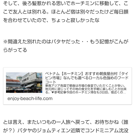
そして、後ろ髪惹かれる思いでホーチミンに移動して、こ
こで友人とは別れる。ほとんど宿は別々だったけど毎日顔
を合わせていたので、ちょっと寂しかったな
※間違えた別れたのはパタヤだった・・もう記憶がこんが
らがってる
ベトナム【ホーチミン】おすすめ朝食屋台村「タイ
ビン市場」なんでも選べるローカル色強めのフード
コート
東南アジア各国で朝食は市場の食堂でいただくことが多い。
地元民に混じってその地の食文化を手軽に楽しむことが出来
る。▼参考記事今回のホーチミン滞在も3日目。宿近くのロ
ーカル市場に朝6時起きで向かってみた。ホーチミン中規模
enjoy-beach-life.com
ローカル市場「タイビン市...
とは言え、またいつもの一人旅へ戻って、お待ちかね（誰
が？）パタヤのジョムティエン近隣でコンドミニアム沈没