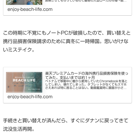
居候させてもらっているので最寄の大型ローカル市場へ散歩
に向った。非常に広い敷地に市場が広がっている。あまり観
光客は見かけない地元の...
enjoy-beach-life.com
この時期に不覚にもノートPCが破損したので、買い替えと
携行品損害保険請求のために真冬に一時帰国。思いがけな
いミステイク。
楽天プレミアムカードの海外携行品損害保険を使っ
てみた。支払いまでは約1ヶ月
ベトナムで移動中に棚から愛用していたChromebookを落と
してしまい、壊れてしまった。タブレットがなくてもスマホ
さえあれば特に困ることはない。動画鑑賞時に画面が小さい
とか、ブラウザでの作業やキーボード入力ができないなど些
細なストレスでは...
enjoy-beach-life.com
手続きと買い替えが済んだら、すぐにダナンに戻ってきて
沈没生活再開。