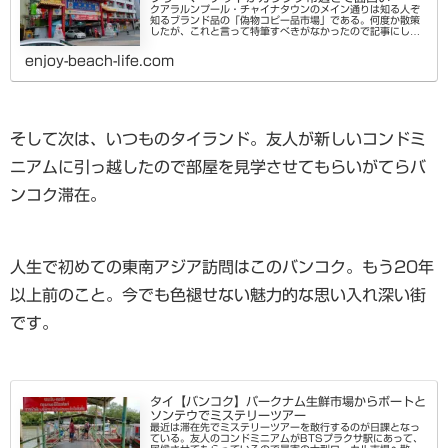
クアラルンプール・チャイナタウンのメイン通りは知る人ぞ
知るブランド品の「偽物コピー品市場」である。何度か散策
したが、これと言って特筆すべきがなかったので記事にした
ことはない。（品数はアジア随一かも。堂々としすぎて、よ
く取り締まりを受けないな...
enjoy-beach-life.com
そして次は、いつものタイランド。友人が新しいコンドミ
ニアムに引っ越したので部屋を見学させてもらいがてらバ
ンコク滞在。
人生で初めての東南アジア訪問はこのバンコク。もう20年
以上前のこと。今でも色褪せない魅力的な思い入れ深い街
です。
タイ【バンコク】パークナム生鮮市場からボートと
ソンテウでミステリーツアー
最近は滞在先でミステリーツアーを敢行するのが日課となっ
ている。友人のコンドミニアムがBTSプラクサ駅にあって、