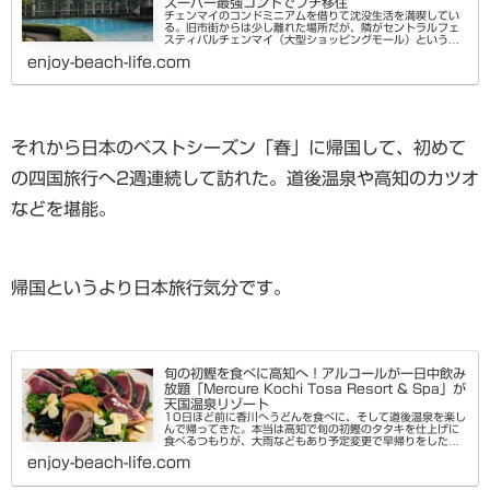
スーパー最強コンドでプチ移住
チェンマイのコンドミニアムを借りて沈没生活を満喫してい
る。旧市街からは少し離れた場所だが、隣がセントラルフェ
スティバルチェンマイ（大型ショッピングモール）という好
立地。まさに沈没生活に相応しい人を駄目にするコンドミニ
enjoy-beach-life.com
アムをご紹介します。SA...
それから日本のベストシーズン「春」に帰国して、初めて
の四国旅行へ2週連続して訪れた。道後温泉や高知のカツオ
などを堪能。
帰国というより日本旅行気分です。
旬の初鰹を食べに高知へ！アルコールが一日中飲み
放題「Mercure Kochi Tosa Resort & Spa」が
天国温泉リゾート
10日ほど前に香川へうどんを食べに、そして道後温泉を楽し
んで帰ってきた。本当は高知で旬の初鰹のタタキを仕上げに
食べるつもりが、大雨などもあり予定変更で早帰りをした。
しかし、限られた日本滞在の間に未練を残したくなくてもう
enjoy-beach-life.com
一度、今回は家族を誘っ...