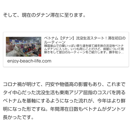
そして、現在のダナン滞在に至ります。
ベトナム【ダナン】沈没生活スタート！滞在初日の
ルーティーン
韓国釜山での腹いっぱい寄り道を経て越冬旅の沈没地ベトナ
ムダナンに入った。いつも同じことだけど、部屋について荷
解きをして翌日のルーティーンをご紹介します。勝手知った
る地とはいえ数ヶ月経つと、お店が変わっていたり新しい舗
装がされていたりと成長変...
enjoy-beach-life.com
コロナ禍が明けて、円安や物価高の影響もあり、これまで
タイ中心だった沈没生活も東南アジア屈指のコスパを誇る
ベトナムを基軸にするようになった流れが、今年はより鮮
明になった形ですね。年間滞在日数もベトナムがダントツ
長かったです。