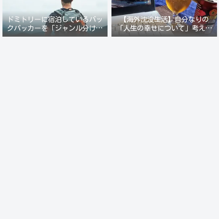
ドミトリーに宿泊しているバッ
【海外沈没生活】自分なりの
クパッカーを「ジャンル分けし
「人生の幸せについて」考えて
て人間観察」が楽しい。
みる。