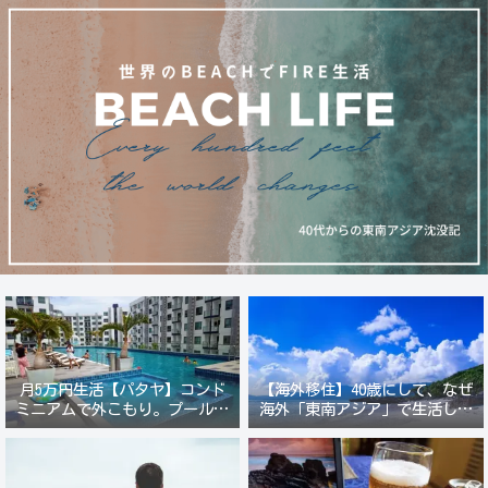
月5万円生活【パタヤ】コンド
【海外移住】40歳にして、なぜ
ミニアムで外こもり。プール付
海外「東南アジア」で生活しよ
き新築コンドでステーキ&ウオ
うと思ったのか？
ッカ三昧