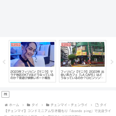
ホーチミン
ベトナム
年 出
【ベトナム・ホーチミン】コピー
【ベトナム】の都市別コピー・フ
」はど
商品だらけ「サイゴンスクエア」
ェイク商品の販売傾向を偏見でレ
ソンフ
最新作コピーも。
ポート
PR
ホーム
タイ
チェンマイ・チェンライ
タイ
【チェンマイ】コンドミニアム引き籠もり「dcondo ping」で沈没ライ