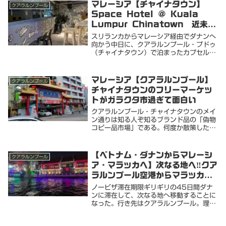
と思う（航空券の値段次第だけど）来ると
マレーシア【チャイナタウン】
クアラルンプール
きはローカルバ...
Space Hotel @ Kuala
Lumpur Chinatown 近未来
型カプセルホテルが快適
スリランカからマレーシア経由でダナンへ
向かう中日に、クアラルンプール・プドゥ
（チャイナタウン）で泊まったカプセルホ
テルが快適だったのでシェアしますこれま
でクアラルンプールの安宿は外れることが
多かったのでやっと当りを引いたおすすめ
マレーシア【クアラルンプール】
クアラルンプール
の安宿チャイ...
チャイナタウンのフリーマーケッ
トがガラクタ市過ぎて面白い
クアラルンプール・チャイナタウンのメイ
ン通りは知る人ぞ知るブランド品の「偽物
コピー品市場」である。何度か散策した
が、これと言って特筆すべきがなかったの
で記事にしたことはない。（品数はアジア
随一かも。堂々としすぎて、よく取り締ま
【ベトナム・ダナンからマレーシ
クアラルンプール
りを受けないな...
ア・マラッカへ】次なる地へ‼️クア
ラルンプール空港からマラッカへ
バスで移動‼️マラッカセントラルか
ノービザ滞在期限ギリギリの45日間ダナ
らローカルバスで市内へ
ンに滞在して、次なる地へ移動することに
なった。行き先はクアラルンプール。理由
は航空券の値段がこなれてたからってだ
け…特に用事はない。ちなみにダナンのグ