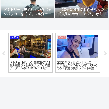
ドミトリーに宿泊しているバッ
【海外沈没生活】自分なりの
クパッカーを「ジャンル分けし
「人生の幸せについて」考えて
て人間観察」が楽しい。
みる。
ダナン
マニラ
ベ
レ
ベトナム【ダナン】韓国系KTVは
2023年フィリピン【マニラ】マ
【
ラ
贅沢夜遊び？日系スナックとの違
ラテ地区のKTVはどうなっている
ェ
い。ダナンのKARAOKEはカラオ
のか？夜遊び偵察レポート報告
ポ
ケじゃない!?