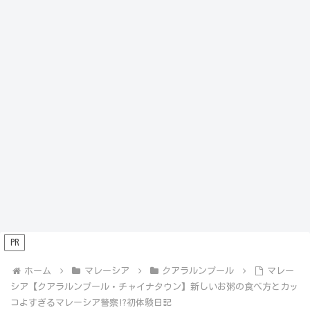
PR
ホーム
マレーシア
クアラルンプール
マレー
シア【クアラルンプール・チャイナタウン】新しいお粥の食べ方とカッ
コよすぎるマレーシア警察!?初体験日記