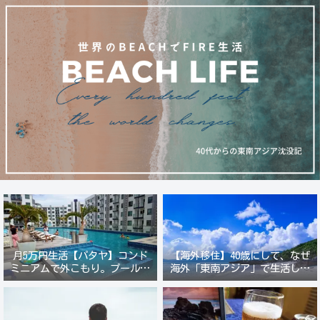
月5万円生活【パタヤ】コンド
【海外移住】40歳にして、なぜ
ミニアムで外こもり。プール付
海外「東南アジア」で生活しよ
き新築コンドでステーキ&ウオ
うと思ったのか？
ッカ三昧