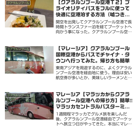
【クアラルンプール空港Ｔ２】プ
クアラルンプール
ライオリティパスをフルに使って
快適に空港泊する方法（嘘つきAI
に注意）
関空を出発してクアラルンプール空港で長
時間トランスファー泊を経てプーケットへ
向かう事になった。クアラルンプール空港
から街に出られない時間帯ではないが、バ
タバタするので何とかプライオリティパス
ラウンジなどを使って効率よく一晩を過ご
【マレーシア】クアラルンプール
クアラルンプール
せないものか...
国際空港からバスでチャイナ・タ
ウンへ行ってみた。帰り方も簡単
東南アジアを周遊するのに、よくクアラル
ンプール空港を経由地に使う。理由は安い
航空券が多いとか、美味しいラーメンとカ
レーが手軽に楽しめるとか、到着時にもプ
ライオリティ・パスラウンジが使えるとか
様々。まぁ飯が1番かな？いつもはとりあ
マレーシア【マラッカからクアラ
クアラルンプール
えず、セント...
ルンプール空港への帰り方】簡単‼️
マラッカセントラルバスターミナ
ルから長距離バスでKLIAへ移動
1週間程マラッカでグルメ旅を楽しんだ
後、クアラルンプール空港経由でプーケッ
トへ旅立つ日がやってきた。本当にマレー
シアのローカル飯はどれも安くて美味かっ
た。飯食いに来るだけでも価値のある国だ