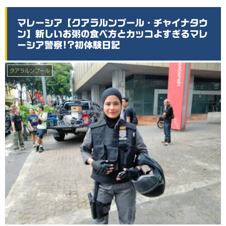
マレーシア【クアラルンプール・チャイナタウ
ン】新しいお粥の食べ方とカッコよすぎるマレ
ーシア警察!?初体験日記
クアラルンプール