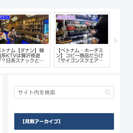
沖縄
ダナン
ン「ベトナム
沖縄市（コザ）ディー
ベトナム【ダナ
àng Triều
プスポット！【中の町
系KTVとカジノ
alon」が楽園過ぎ
エリア】で夜遊び。キ
体験。格安で贅
気分でリフレ
ャバクラやガールズバ
びができる！
ーで酔いつぶれる
【月別アーカイブ】