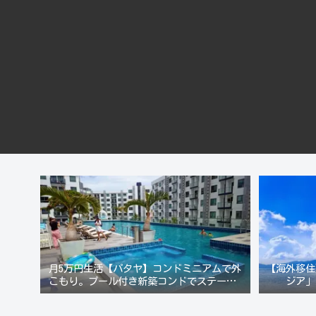
月5万円生活【パタヤ】コンドミニアムで外
【海外移住
こもり。プール付き新築コンドでステーキ&
ジア」
ウオッカ三昧