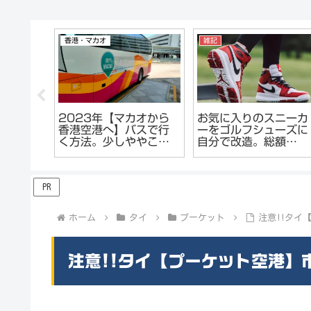
ホーチミン
マニラ
マ
【ベトナム・ホーチミ
フィリピン【マニラ】
2
ン】コピー商品だらけ
2023年 出会い系カフ
【
「サイゴンスクエア」
ェ「LA CAFE」はどう
の
最新作コピーも。
なっているのか？ロビ
る
ンソンフードコート経
ポ
由でレポート
PR
ホーム
タイ
プーケット
注意!!タイ
注意!!タイ【プーケット空港】