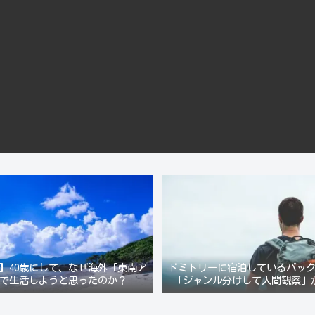
】40歳にして、なぜ海外「東南ア
ドミトリーに宿泊しているバッ
で生活しようと思ったのか？
「ジャンル分けして人間観察」