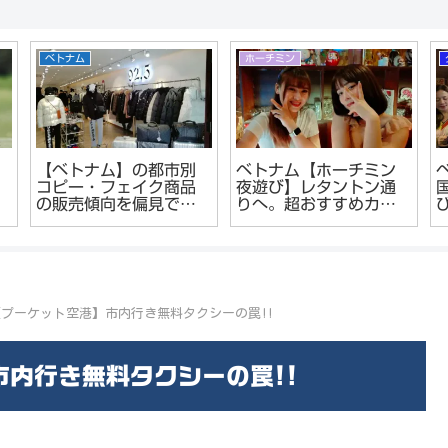
ニラ
ホーチミン
ホーチミン
023年フィリピン
【ホーチミン夜遊び】
ホーチミ
マニラ】マラテ地区
レタントン日本人街の
式理髪店Ho
KTVはどうなってい
ガールズバーが面白
hair s
のか？夜遊び偵察レ
い。
た。王様
ート報告
ッシュ
【プーケット空港】市内行き無料タクシーの罠!!
市内行き無料タクシーの罠!!