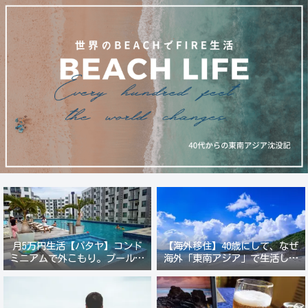
月5万円生活【パタヤ】コンド
【海外移住】40歳にして、なぜ
ミニアムで外こもり。プール付
海外「東南アジア」で生活しよ
き新築コンドでステーキ&ウオ
うと思ったのか？
ッカ三昧