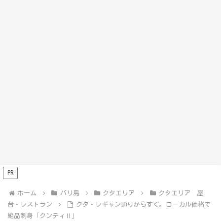
PR
ホーム
バリ島
クタエリア
クタエリア 屋
台・レストラン
クタ・レギャン通りからすぐ。ローカル価格で
絶品刺身「クンティⅡ」