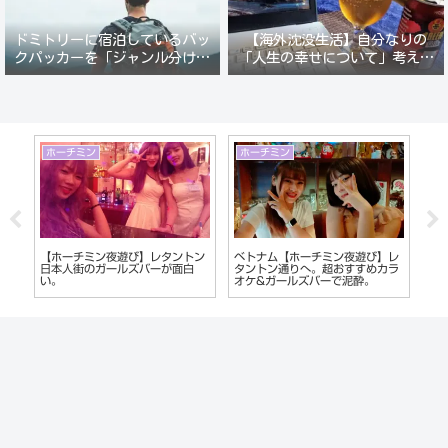
ドミトリーに宿泊しているバッ
【海外沈没生活】自分なりの
クパッカーを「ジャンル分けし
「人生の幸せについて」考えて
て人間観察」が楽しい。
みる。
ホーチミン
ホーチミン
マ
ー
【ホーチミン夜遊び】レタントン
ベトナム【ホーチミン夜遊び】レ
フィ
」
日本人街のガールズバーが面白
タントン通りへ。超おすすめカラ
会い
い。
オケ&ガールズバーで泥酔。
う
ー