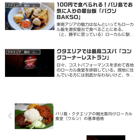
な基準ですが。滞在先に近く、よく通って
100円で食べられる！バリ島でお
クタエリア 屋台・レストラン
いるのでメニ...
気に入りの屋台飯「バクソ
BAKSO」
東南アジアの魅力はなんといってもローカ
ル飯を激安屋台で食べることにある。
（と、勝手に思っている）ローカルに馴染
んでこそ、その土地の本当の魅力に触れる
ことができると考えている。ただのケチで
はない、崇高な志をもったケチである。タ
クタエリアでは最高コスパ「コン
クタエリア 屋台・レストラン
イなどに比べると...
グコーナーレストラン」
日々、コストパフォーマンスを求めて各地
のローカル食堂を徘徊している。現地に住
んでいる方には到底かなわないけど、今の
ところバリ島のクタ中心地エリアでは最高
のコスパと思われるワルンを発見した。コ
ングコーナーレストラン（Gong Corner
R...
バリ島・クタエリアの観光客向けローカル
食堂（ワルン）の基準価格