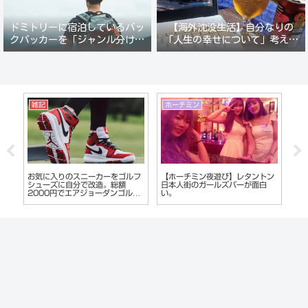
ドミトリーに宿泊しているバッ
【海外沈没生活】自分なりの
クパッカーを「ジャンル分けし
「人生の幸せについて」考えて
て人間観察」が楽しい。
みる。
香港・マカオ
マニラ
ホ
ン
2023年【マカオから香港空港
2023年フィリピン【マニラ】マ
ベ
へ】バスで行く方法。少しややこ
ラテ地区のKTVはどうなっている
タ
しい香港側入国攻略。下調べあれ
のか？夜遊び偵察レポート報告
オ
ば簡単です