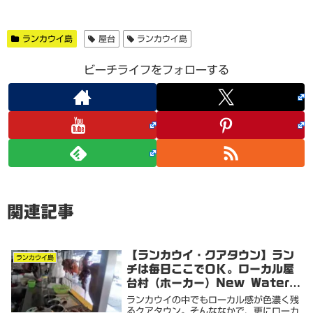
ランカウイ島
屋台
ランカウイ島
ビーチライフをフォローする
関連記事
【ランカウイ・クアタウン】ラン
ランカウイ島
チは毎日ここでＯＫ。ローカル屋
台村（ホーカー）New Water
Garden Hawker
ランカウイの中でもローカル感が色濃く残
るクアタウン。そんななかで、更にローカ