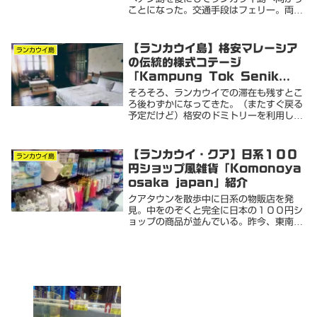
ことになった。交通手段はフェリー。両方
に空港があるのでＬＣＣが通常ルートだ
が、あえて島を船で渡る工程を楽しもうと
フェリーを選択。（ペナン島には橋が架か
【ランカウイ島】格安マレーシア
ランカウイ島
っているので陸...
の伝統的様式コテージ
「Kampung Tok Senik
Resort」宿泊
そろそろ、ランカウイでの滞在も残すとこ
ろ後わずかになってきた。（またすぐ戻る
予定だけど）格安のドミトリーを利用し
て、「市街地クアタウン」と「リゾートエ
リアチェナンビーチ」と滞在してきたの
で、最後はランカウイ島の山奥にあるマレ
【ランカウイ・クア】日系１００
ランカウイ島
ーシアの伝統的様...
円ショップ風雑貨「Komonoya
osaka japan」紹介
クアタウンを散歩中に日系の物販店を発
見。中をのぞくと完全に日本の１００円シ
ョップの商品が並んでいる。昨今、東南ア
ジアの主要都市へ滞在すると至る所に日系
のお店を見かける。その中心は飲食店であ
り、寿司やラーメンが多い。（なぜか韓国
人経営の和食が...