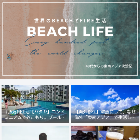
月5万円生活【パタヤ】コンド
【海外移住】40歳にして、なぜ
ミニアムで外こもり。プール付
海外「東南アジア」で生活しよ
き新築コンドでステーキ&ウオ
うと思ったのか？
ッカ三昧