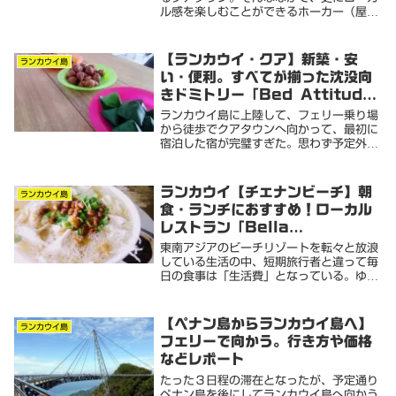
ル感を楽しむことができるホーカー（屋台
村）をご紹介します。一つの場所で様々な
食事を楽しむことができるので滞在中のラ
ンチは、ほとんどここで済ましてました。
【ランカウイ・クア】新築・安
ランカウイ島
とりあえず、...
い・便利。すべてが揃った沈没向
きドミトリー「Bed Attitude
Guesthouse Langkawi」
ランカウイ島に上陸して、フェリー乗り場
から徒歩でクアタウンへ向かって、最初に
宿泊した宿が完璧すぎた。思わず予定外の
一週間の延泊を申し出てしまったくらい。
当初、予約サイトでは高評価だが所詮安宿
と割り切って予約してみたが、東南アジア
ランカウイ【チェナンビーチ】朝
ランカウイ島
でも類を見な...
食・ランチにおすすめ！ローカル
レストラン「Bella
Restaurant」
東南アジアのビーチリゾートを転々と放浪
している生活の中、短期旅行者と違って毎
日の食事は「生活費」となっている。ゆえ
に、格安のローカル屋台などでテイクアウ
トして食べることが多い。毎日屋台でテイ
クアウトなど、たまの旅行でビーチリゾー
【ペナン島からランカウイ島へ】
ランカウイ島
トを訪れる人...
フェリーで向かう。行き方や価格
などレポート
たった３日程の滞在となったが、予定通り
ペナン島を後にしてランカウイ島へ向かう