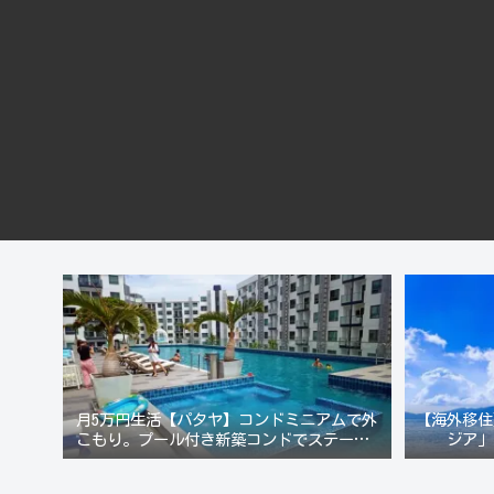
月5万円生活【パタヤ】コンドミニアムで外
【海外移住
こもり。プール付き新築コンドでステーキ&
ジア」
ウオッカ三昧