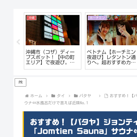
沖縄
ホーチミン
都市別
沖縄市（コザ）ディー
ベトナム【ホーチミン
ク商品
プスポット！【中の町
夜遊び】レタントン通
見でレ
エリア】で夜遊び。キ
りへ。超おすすめカラ
ャバクラやガールズバ
オケ&ガールズバーで
ーで酔いつぶれる
酔。
PR
ホーム
タイ
パタヤ
おすすめ！【パ
ウナ⇔水風呂だけで言えば近隣No.1
おすすめ！【パタヤ】ジョンテ
「Jomtien Sauna」サウ