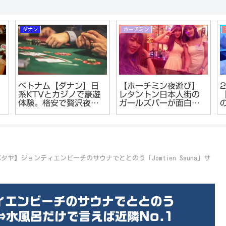
ダナン
ホーチミン
ベトナム【ダナン】日
【ホーチミン夜遊び】
系KTVとカジノで豪遊
レタントン日本人街の
体験。格安で贅沢夜遊
ガールズバーが面白
泥
びができる！
い。
タヤ】ジョンティエンビーチのサウナでととのう「Jomtien Sauna」サ
ィエンビーチのサウナでととのう
ナ⇔水風呂だけで言えば近隣No.1