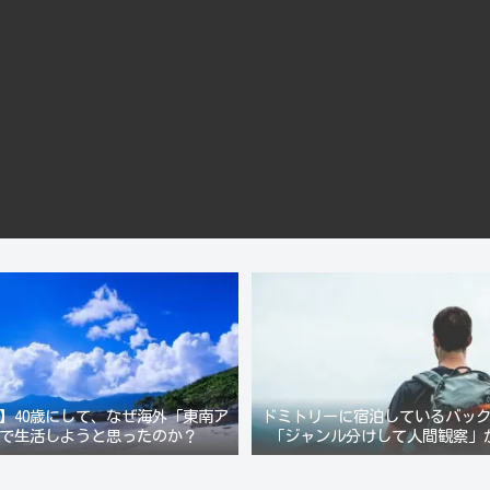
】40歳にして、なぜ海外「東南ア
ドミトリーに宿泊しているバッ
で生活しようと思ったのか？
「ジャンル分けして人間観察」