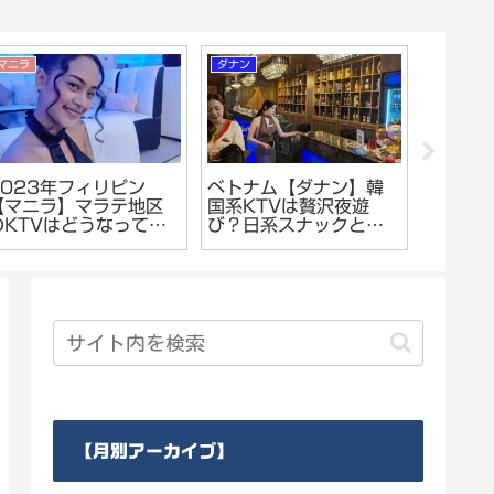
マニラ
ダナン
マニラ
2023年フィリピン
ベトナム【ダナン】韓
フィリ
【マニラ】マラテ地区
国系KTVは贅沢夜遊
2023
のKTVはどうなってい
び？日系スナックとの
ェ「LA
るのか？夜遊び偵察レ
違い。ダナンの
なって
ポート報告
KARAOKEはカラオケ
ンソン
じゃない!?
由でレ
【月別アーカイブ】