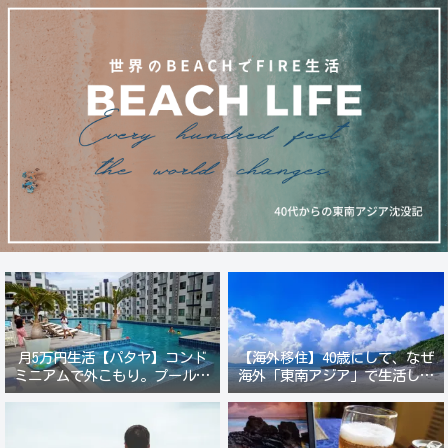
月5万円生活【パタヤ】コンド
【海外移住】40歳にして、なぜ
ミニアムで外こもり。プール付
海外「東南アジア」で生活しよ
き新築コンドでステーキ&ウオ
うと思ったのか？
ッカ三昧