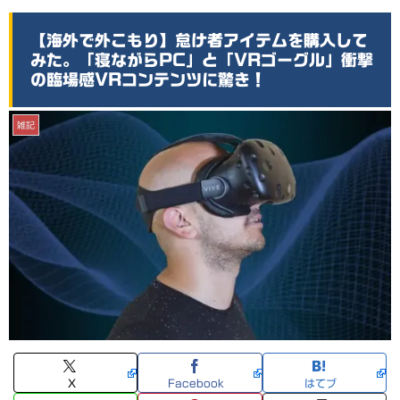
【海外で外こもり】怠け者アイテムを購入して
みた。「寝ながらPC」と「VRゴーグル」衝撃
の臨場感VRコンテンツに驚き！
雑記
X
Facebook
はてブ