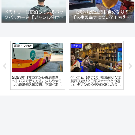
ドミトリーに宿泊しているバッ
【海外沈没生活】自分なりの
クパッカーを「ジャンル分けし
「人生の幸せについて」考えて
て人間観察」が楽しい。
みる。
香港・マカオ
ダナン
ホ
とカ
2023年【マカオから香港空港
ベトナム【ダナン】韓国系KTVは
ベ
遊
へ】バスで行く方法。少しややこ
贅沢夜遊び？日系スナックとの違
タ
しい香港側入国攻略。下調べあれ
い。ダナンのKARAOKEはカラオ
オ
ば簡単です
ケじゃない!?