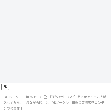
PR
ホーム
雑記
【海外で外こもり】怠け者アイテムを購
入してみた。「寝ながらPC」と「VRゴーグル」衝撃の臨場感VRコンテ
ンツに驚き！