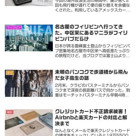
今回の海外放浪生活の期間中、運が悪く2
回も飛行機が遅れて便の振り替えを余儀な
くされた。利用しているアメックスカード
に海外航空便遅延保障が自動付帯なので利
用してみた。関連記事利用に関しては、一
回の遅延に対して上限が2万円と定められ
名古屋のフィリピンへ行ってき
フィリピン
ている。保険...
た。中区栄にあるマニラがフィリ
ピンパブだらけ
日本が誇る霊峰富士登山からフィリピンパ
ブ密集地名古屋市中区栄へ高低差たっぷり
の旅程だけど、当ブログでは富士山よりこ
っちのほうが需要あるよね。その昔、自分
が上京したての頃フィリピン嬢にドハマリ
していた先輩がいた。確か金町かどっかの
未明のバンコクで歩道橋から飛ん
タイ
フィリピンパ...
だ女子高生の話
2月末、クラビのバスターミナルからバン
コクまで深夜の長距離バスで向かった。到
着はモーチットバスターミナル早朝4時。
バイタクで宿まで100バーツだが、急い
でも何もできない時間帯だ。時間つぶしも
兼ねてBTS最寄りまで約20分暗がりの中
クレジットカード不正請求被害！
雑記
歩いて向か...
Airbnbと楽天カードの対応と解
決まで
なんとなくメールで楽天クレジットカード
の請求をチェックしていると19万5500