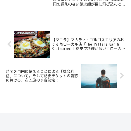
円の覚えのない請求額が目に飛び込んでき
た。請求元は Airbnb で日付は 4 月末利
用。3 月に１度ダナンでAirbnbは利用し
たが 2 万円の支払いもすでに済...
【マニラ】マカティ・ブルゴスエリアのお
すすめローカル店「The Pillars Bar &
Restaurant」格安で料理が旨い！ローカ
ル人気店。
時間を自由に使えることによる「機会利
益」について。そして格安チケットの誘惑
に負ける。次回旅の予定決定！