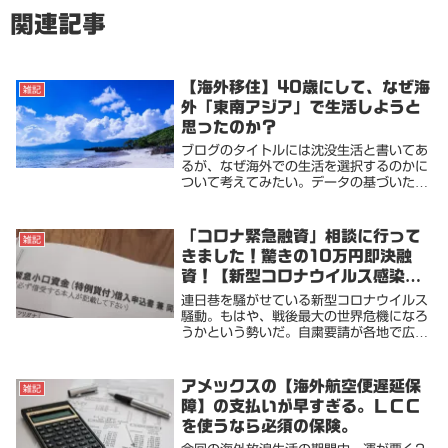
関連記事
【海外移住】40歳にして、なぜ海
雑記
外「東南アジア」で生活しようと
思ったのか？
ブログのタイトルには沈没生活と書いてあ
るが、なぜ海外での生活を選択するのかに
ついて考えてみたい。データの基づいた将
来設計の話ではない。感覚的な話になりま
す。海外移住はもちろん人それぞれ色んな
理由がある。転勤や外国人との結婚、商売
「コロナ緊急融資」相談に行って
雑記
や起業。はた...
きました！驚きの10万円即決融
資！【新型コロナウイルス感染症
を踏まえた緊急特例小口貸し付け
連日巷を騒がせている新型コロナウイルス
と総合支援資金】
騒動。もはや、戦後最大の世界危機になろ
うかという勢いだ。自粛要請が各地で広が
り、夜の街も閑散としている。以前は東京
で飲食店を営んでいた。東日本大震災の時
の売り上げ減では本当に辛い思いをした。
アメックスの【海外航空便遅延保
雑記
今回の影響は...
障】の支払いが早すぎる。ＬＣＣ
を使うなら必須の保険。