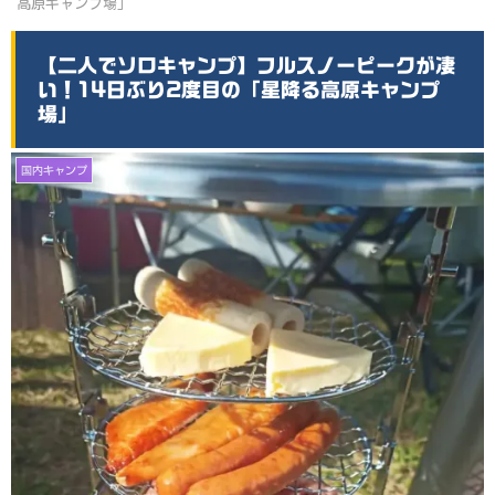
高原キャンプ場」
【二人でソロキャンプ】フルスノーピークが凄
い！14日ぶり2度目の「星降る高原キャンプ
場」
国内キャンプ