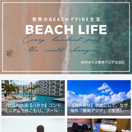
月5万円生活【パタヤ】コンド
【海外移住】40歳にして、なぜ
ミニアムで外こもり。プール付
海外「東南アジア」で生活しよ
き新築コンドでステーキ&ウオ
うと思ったのか？
ッカ三昧