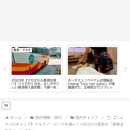
ダナン
雑記
ベ
ベトナム【ダナン】韓国系KTVは
お気に入りのスニーカーをゴルフ
【
が楽
贅沢夜遊び？日系スナックとの違
シューズに自分で改造。総額
ェ
シ
い。ダナンのKARAOKEはカラオ
2000円でエアジョーダンゴルフ
ポ
ケじゃない!?
シューズの完成
PR
ホーム
国内情報・旅行
国内キャンプ
【二人
でソロキャンプ】フルスノーピークが凄い！14日ぶり2度目の「星降る