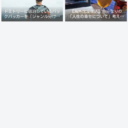
ドミトリーに宿泊しているバッ
【海外沈没生活】自分なりの
クパッカーを「ジャンル分けし
「人生の幸せについて」考えて
て人間観察」が楽しい。
みる。