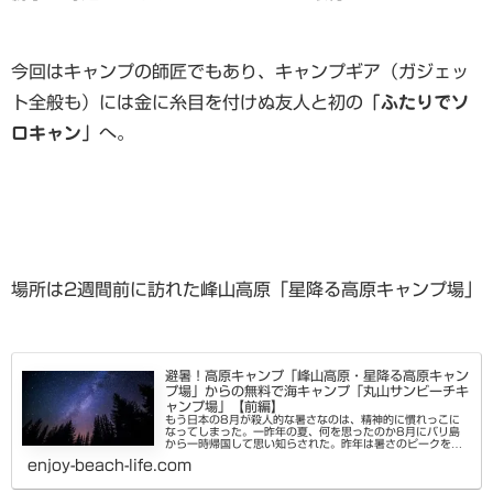
今回はキャンプの師匠でもあり、キャンプギア（ガジェッ
ト全般も）には金に糸目を付けぬ友人と初の
「ふたりでソ
ロキャン」
へ。
場所は2週間前に訪れた峰山高原「星降る高原キャンプ場」
避暑！高原キャンプ「峰山高原・星降る高原キャン
プ場」からの無料で海キャンプ「丸山サンビーチキ
ャンプ場」【前編】
もう日本の8月が殺人的な暑さなのは、精神的に慣れっこに
なってしまった。一昨年の夏、何を思ったのか8月にバリ島
から一時帰国して思い知らされた。昨年は暑さのピークをパ
タヤのコンドミニアムで引き籠りとプールで凌いだ。今年は
enjoy-beach-life.com
どうか？梅雨が長引いたお...