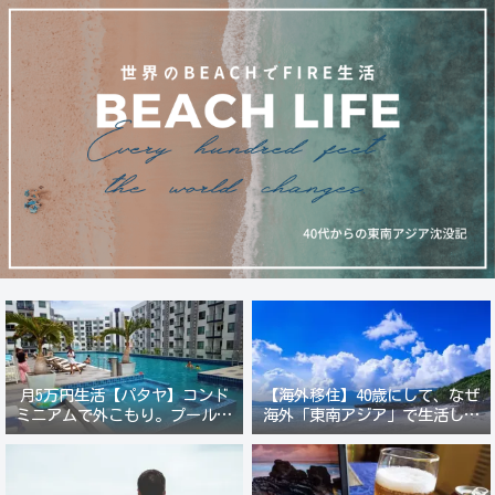
月5万円生活【パタヤ】コンド
【海外移住】40歳にして、なぜ
ミニアムで外こもり。プール付
海外「東南アジア」で生活しよ
き新築コンドでステーキ&ウオ
うと思ったのか？
ッカ三昧