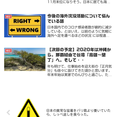
11月末位になりそう。日本に居ても海外
に居ても一日の大半は部屋に引きこもって
いる。そんな「引きこもり」ライフを充実
させるであろう商品を物色。そして「基本
今後の海外沈没活動について悩ん
雑記
ベットの上でそ...
でいる話
日本国内でのコロナ感染者数が劇的に減少
している。とはいえ、以前のように気軽に
海外へ足を運べるほどの状況 には程遠
い。来年あたりには海外旅を再開しようと
漠然と考えながら、国内で日課のジム通い
とたまのゴルフでお茶を濁す日々。しかし
【次回の予定】2020年は沖縄か
雑記
ながら、you...
ら。那覇経由で台湾「高雄～墾
丁」へ。そして・・
年も明けて、仕事始めを迎え街の「正月気
分」も徐々に抜けてきた頃かと思います。
年末年始は実家でのんびりと過ごし、たっ
ぷりと皮下脂肪を蓄えることとなりまし
た。今月は、適当にアルバイトなんかもし
ながら、もう少し正月気分延長でゴロゴロ
したいと思って...
日本の異常な猛暑をバリ島より憂いていた
ら、しっぺ返しを食らった。