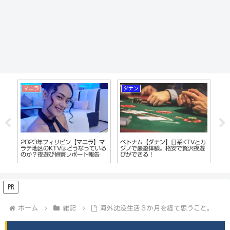
マニラ
ダナン
沖
Vは
2023年フィリピン【マニラ】マ
ベトナム【ダナン】日系KTVとカ
沖
違
ラテ地区のKTVはどうなっている
ジノで豪遊体験。格安で贅沢夜遊
ト
ラオ
のか？夜遊び偵察レポート報告
びができる！
キ
つ
PR
ホーム
雑記
海外沈没生活３か月を経て思うこと。