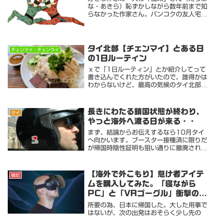
な・あきら）恥ずかしながら数年前まで知
らなかった作家さん。バンコクの友人宅に
居候しているときに彼の本棚からおすすめ
だと聞いて一気読みした本がデビュー作と
なる「マネーロンダリング」。詳細は省く
けど、当時ち...
タイ北部【チェンマイ】とある日
チェンマイ・チェンライ
の1日ルーティン
ｘで「1日ルーティン」とか紹介してって
書き込んでくれた方がいたので、誰得かは
わからないけど、最高の気候のタイ北部で
のダラダラ沈没生活をご紹介してみますパ
タヤ版はこちら今回はキッチン無しの安宿
滞在バージョン今の季節(1月）チェンマイ
長きにわたる鎖国状態が終わり、
タイ
の日の出は...
やっと海外へ渡る日が来る・・
まず、結論からお伝えするなら10月タイ
へ向かいます。ブースター接種済に限りだ
が帰国時陰性証明も狙い通りに撤廃される
模様だし、タイノービザ滞在も45日に延
長されるとか。視界は良好。逆にまだまだ
円安傾向だとか直行LCCがちゃんと飛ぶの
【海外で外こもり】怠け者アイテ
雑記
かとか、帰...
ムを購入してみた。「寝ながら
PC」と「VRゴーグル」衝撃の臨
場感VRコンテンツに驚き！
所要の為、日本に帰国した。大した用事で
はないが、次の出発はおそらく少し先の