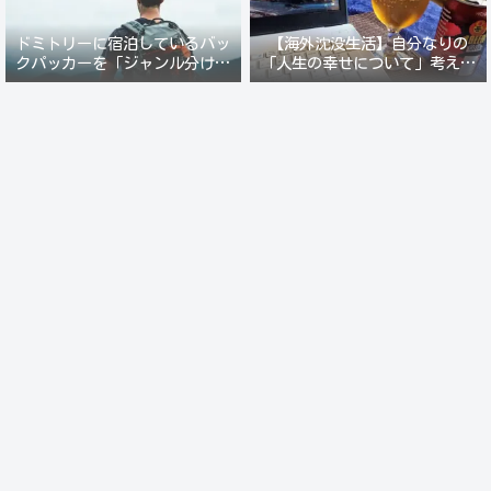
ドミトリーに宿泊しているバッ
【海外沈没生活】自分なりの
クパッカーを「ジャンル分けし
「人生の幸せについて」考えて
て人間観察」が楽しい。
みる。